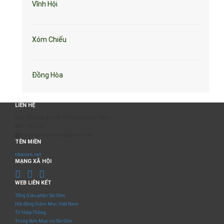
Vĩnh Hội
Xóm Chiếu
Đồng Hòa
LIÊN HỆ
BAN TỔ CHỨC & PHÁT TRIỂN CHƯƠNG TRÌNH
0817 511 957
sumangtruyenthong@gmail.com
TÊN MIỀN
titocovn.net
MẠNG XÃ HỘI
WEB LIÊN KẾT
Tổng Giáo phận Sài Gòn
Hội đồng Giám Mục Việt Nam
TV Hiệp Thông
Trung tâm Mục vụ Sài Gòn