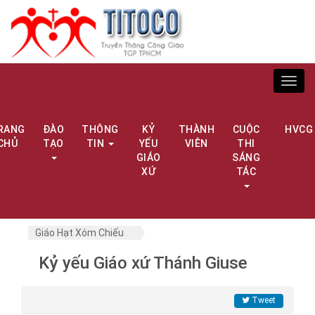
Toggl
navig
RANG
ĐÀO
THÔNG
KỶ
THÀNH
CUỘC
HVCG
CHỦ
TẠO
TIN
YẾU
VIÊN
THI
GIÁO
SÁNG
XỨ
TÁC
Giáo Hạt Xóm Chiếu
Kỷ yếu Giáo xứ Thánh Giuse
Tweet