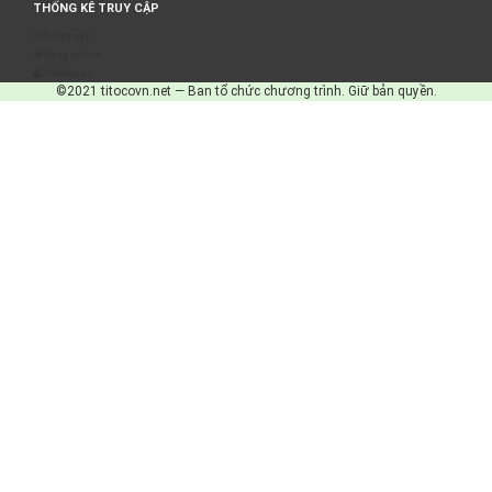
THỐNG KÊ TRUY CẬP
Số truy cập
Đang online
IP Address
©2021 titocovn.net — Ban tổ chức chương trình. Giữ bản quyền.