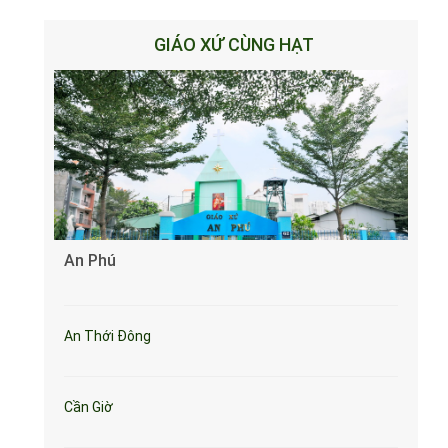
GIÁO XỨ CÙNG HẠT
An Phú
An Thới Đông
Cần Giờ