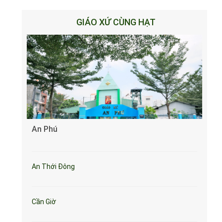
GIÁO XỨ CÙNG HẠT
An Phú
An Thới Đông
Cần Giờ