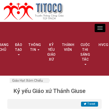
Toggl
navig
RANG
ĐÀO
THÔNG
KỶ
THÀNH
CUỘC
HVCG
CHỦ
TẠO
TIN
YẾU
VIÊN
THI
GIÁO
SÁNG
XỨ
TÁC
Giáo Hạt Xóm Chiếu
Kỷ yếu Giáo xứ Thánh Giuse
Tweet