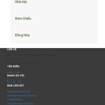
Vĩnh Hội
Xóm Chiếu
Đồng Hòa
LIÊN HỆ
BAN TỔ CHỨC & PHÁT TRIỂN CHƯƠNG TRÌNH
0817 511 957
sumangtruyenthong@gmail.com
TÊN MIỀN
titocovn.net
MẠNG XÃ HỘI
WEB LIÊN KẾT
Tổng Giáo phận Sài Gòn
Hội đồng Giám Mục Việt Nam
TV Hiệp Thông
Trung tâm Mục vụ Sài Gòn