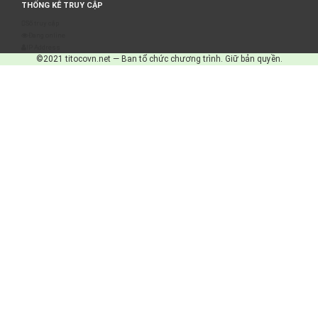
THỐNG KÊ TRUY CẬP
Số truy cập
Đang online
IP Address
©2021 titocovn.net — Ban tổ chức chương trình. Giữ bản quyền.