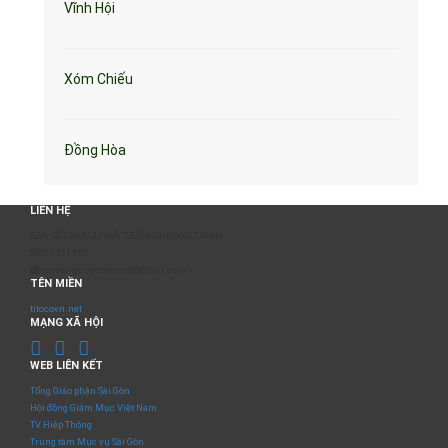
Vĩnh Hội
Xóm Chiếu
Đồng Hòa
LIÊN HỆ
BAN TỔ CHỨC & PHÁT TRIỂN CHƯƠNG TRÌNH
0817 511 957
sumangtruyenthong@gmail.com
TÊN MIỀN
titocovn.net
MẠNG XÃ HỘI
WEB LIÊN KẾT
Tổng Giáo phận Sài Gòn
Hội đồng Giám Mục Việt Nam
TV Hiệp Thông
Trung tâm Mục vụ Sài Gòn