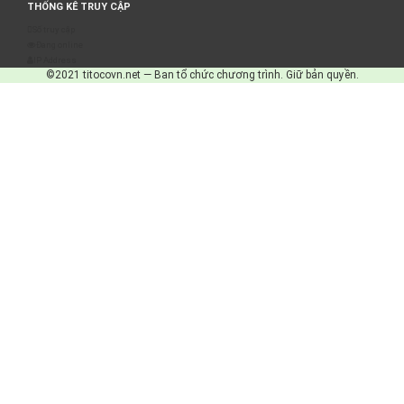
THỐNG KÊ TRUY CẬP
Số truy cập
Đang online
IP Address
©2021 titocovn.net — Ban tổ chức chương trình. Giữ bản quyền.