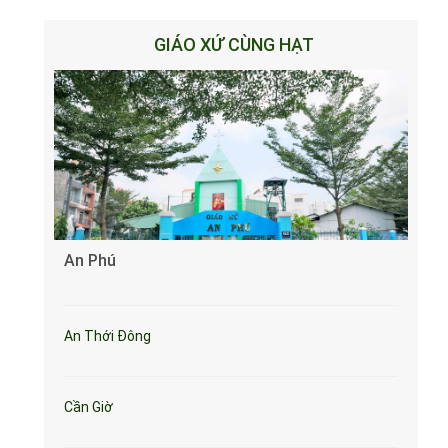
GIÁO XỨ CÙNG HẠT
An Phú
An Thới Đông
Cần Giờ