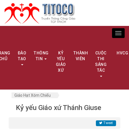
Toggl
navig
RANG
ĐÀO
THÔNG
KỶ
THÀNH
CUỘC
HVCG
CHỦ
TẠO
TIN
YẾU
VIÊN
THI
GIÁO
SÁNG
XỨ
TÁC
Giáo Hạt Xóm Chiếu
Kỷ yếu Giáo xứ Thánh Giuse
Tweet