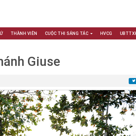
XỨ
THÀNH VIÊN
CUỘC THI SÁNG TÁC
HVCG
UBTTX
hánh Giuse