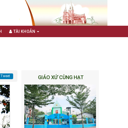
H
TÀI KHOẢN
Tweet
GIÁO XỨ CÙNG HẠT