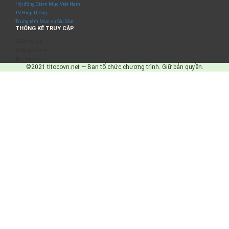
Hội đồng Giám Mục Việt Nam
TV Hiệp Thông
Trung tâm Mục vụ Sài Gòn
THỐNG KÊ TRUY CẬP
Số truy cập
Đang online
IP Address
©2021 titocovn.net — Ban tổ chức chương trình. Giữ bản quyền.