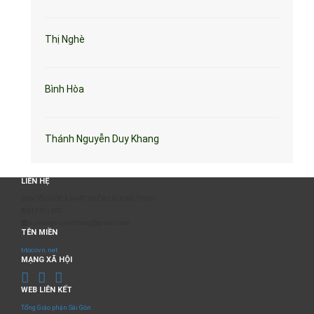
Thị Nghè
Bình Hòa
Thánh Nguyễn Duy Khang
LIÊN HỆ
BAN TỔ CHỨC & PHÁT TRIỂN CHƯƠNG TRÌNH
0817 511 957
sumangtruyenthong@gmail.com
TÊN MIỀN
titocovn.net
MẠNG XÃ HỘI
WEB LIÊN KẾT
Tổng Giáo phận Sài Gòn