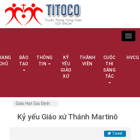
Toggl
navig
RANG
ĐÀO
THÔNG
KỶ
THÀNH
CUỘC
HVCG
CHỦ
TẠO
TIN
YẾU
VIÊN
THI
GIÁO
SÁNG
XỨ
TÁC
Giáo Hạt Gia Định
Kỷ yếu Giáo xứ Thánh Martinô
Tweet