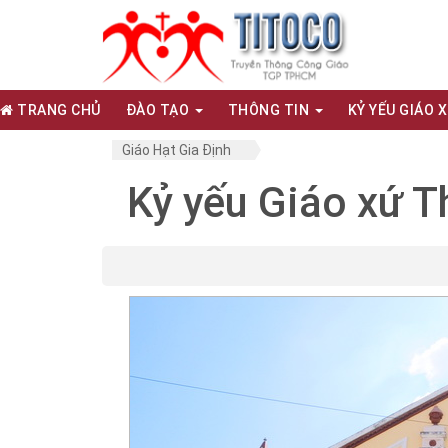
TRANG CHỦ
ĐÀO TẠO
THÔNG TIN
KỶ YẾU GIÁO 
Giáo Hạt Gia Định
Kỷ yếu Giáo xứ 