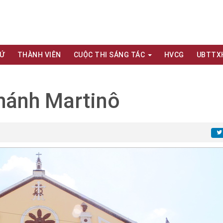
XỨ
THÀNH VIÊN
CUỘC THI SÁNG TÁC
HVCG
UBTTX
Thánh Martinô