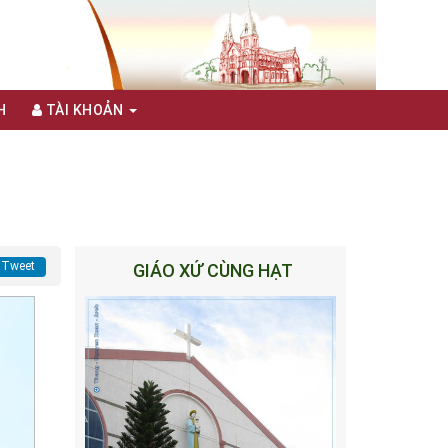
H
TÀI KHOẢN
Tweet
GIÁO XỨ CÙNG HẠT