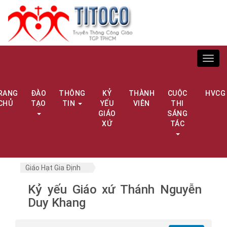
Toggl
navig
RANG
ĐÀO
THÔNG
KỶ
THÀNH
CUỘC
HVCG
CHỦ
TẠO
TIN
YẾU
VIÊN
THI
GIÁO
SÁNG
XỨ
TÁC
Giáo Hạt Gia Định
Kỷ yếu Giáo xứ Thánh Nguyễn
Duy Khang