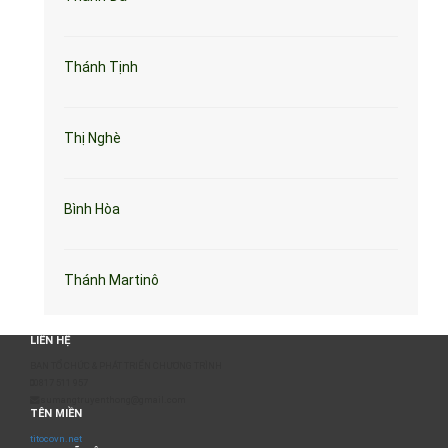
Thánh Tịnh
Thị Nghè
Bình Hòa
Thánh Martinô
LIÊN HỆ
BAN TỔ CHỨC & PHÁT TRIỂN CHƯƠNG TRÌNH
0817 511 957
sumangtruyenthong@gmail.com
TÊN MIỀN
titocovn.net