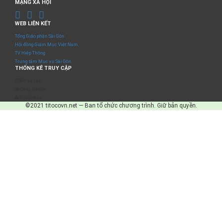
MẠNG XÃ HỘI
WEB LIÊN KẾT
Tổng Giáo phận Sài Gòn
Hội đồng Giám Mục Việt Nam
TV Hiệp Thông
Trung tâm Mục vụ Sài Gòn
THỐNG KÊ TRUY CẬP
Số truy cập
Đang online
IP Address
©2021 titocovn.net — Ban tổ chức chương trình. Giữ bản quyền.