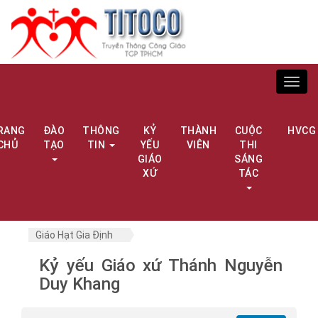
Toggl
navig
RANG
ĐÀO
THÔNG
KỶ
THÀNH
CUỘC
HVCG
CHỦ
TẠO
TIN
YẾU
VIÊN
THI
GIÁO
SÁNG
XỨ
TÁC
Giáo Hạt Gia Định
Kỷ yếu Giáo xứ Thánh Nguyễn
Duy Khang