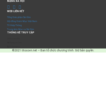
MẠNG XÃ HỘI
WEB LIÊN KẾT
Tổng Giáo phận Sài Gòn
Hội đồng Giám Mục Việt Nam
TV Hiệp Thông
Trung tâm Mục vụ Sài Gòn
THỐNG KÊ TRUY CẬP
Số truy cập
Đang online
IP Address
©2021 titocovn.net — Ban tổ chức chương trình. Giữ bản quyền.