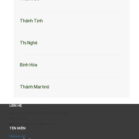
Thánh Tịnh
Thị Nghè
Bình Hòa
Thánh Martinô
LIÊN HỆ
BAN TỔ CHỨC & PHÁT TRIỂN CHƯƠNG TRÌNH
0817 511 957
sumangtruyenthong@gmail.com
TÊN MIỀN
titocovn.net