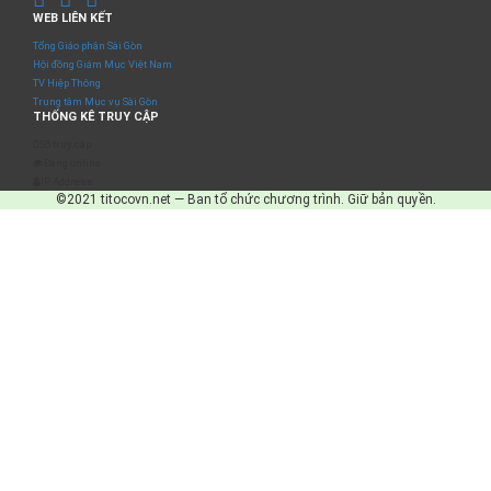
WEB LIÊN KẾT
Tổng Giáo phận Sài Gòn
Hội đồng Giám Mục Việt Nam
TV Hiệp Thông
Trung tâm Mục vụ Sài Gòn
THỐNG KÊ TRUY CẬP
Số truy cập
Đang online
IP Address
©2021 titocovn.net — Ban tổ chức chương trình. Giữ bản quyền.