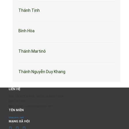
Thánh Tịnh
Bình Hòa
Thánh Martinô
Thánh Nguyễn Duy Khang
LIÊN HỆ
BAN TỔ CHỨC & PHÁT TRIỂN CHƯƠNG TRÌNH
0817 511 957
sumangtruyenthong@gmail.com
TÊN MIỀN
titocovn.net
MẠNG XÃ HỘI