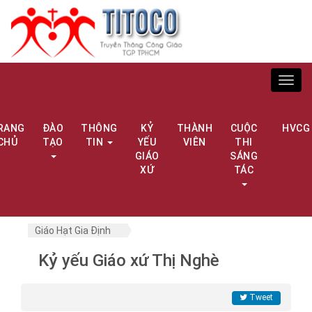
Toggl
navig
RANG
ĐÀO
THÔNG
KỶ
THÀNH
CUỘC
HVCG
CHỦ
TẠO
TIN
YẾU
VIÊN
THI
GIÁO
SÁNG
XỨ
TÁC
Giáo Hạt Gia Định
Kỷ yếu Giáo xứ Thị Nghè
Tweet