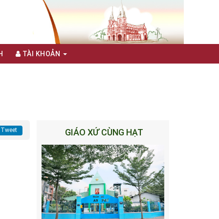
H
TÀI KHOẢN
Tweet
GIÁO XỨ CÙNG HẠT