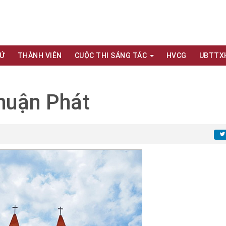
XỨ
THÀNH VIÊN
CUỘC THI SÁNG TÁC
HVCG
UBTTX
huận Phát