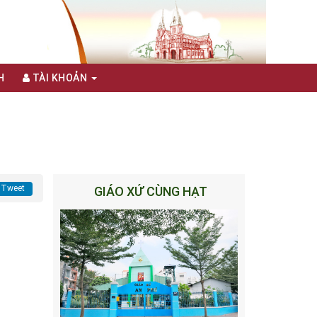
H
TÀI KHOẢN
Tweet
GIÁO XỨ CÙNG HẠT