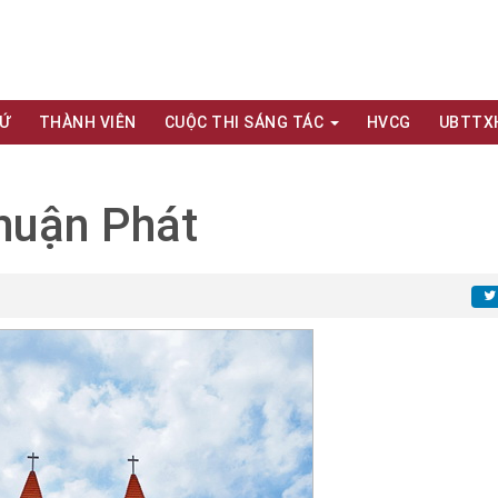
XỨ
THÀNH VIÊN
CUỘC THI SÁNG TÁC
HVCG
UBTTX
huận Phát