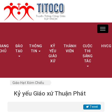
Toggl
navig
RANG
ĐÀO
THÔNG
KỶ
THÀNH
CUỘC
HVCG
CHỦ
TẠO
TIN
YẾU
VIÊN
THI
GIÁO
SÁNG
XỨ
TÁC
Giáo Hạt Xóm Chiếu
Kỷ yếu Giáo xứ Thuận Phát
Tweet