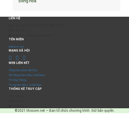
Đồng Hòa
LIÊN HỆ
BAN TỔ CHỨC & PHÁT TRIỂN CHƯƠNG TRÌNH
0817 511 957
sumangtruyenthong@gmail.com
TÊN MIỀN
titocovn.net
MẠNG XÃ HỘI
WEB LIÊN KẾT
Tổng Giáo phận Sài Gòn
Hội đồng Giám Mục Việt Nam
TV Hiệp Thông
Trung tâm Mục vụ Sài Gòn
THỐNG KÊ TRUY CẬP
Số truy cập
Đang online
IP Address
©2021 titocovn.net — Ban tổ chức chương trình. Giữ bản quyền.