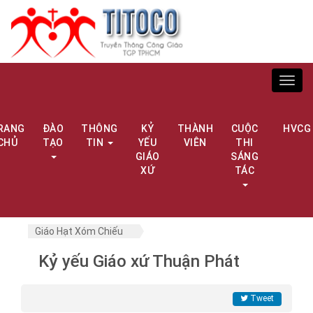
Toggl
navig
RANG
ĐÀO
THÔNG
KỶ
THÀNH
CUỘC
HVCG
CHỦ
TẠO
TIN
YẾU
VIÊN
THI
GIÁO
SÁNG
XỨ
TÁC
Giáo Hạt Xóm Chiếu
Kỷ yếu Giáo xứ Thuận Phát
Tweet