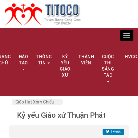
Toggl
navig
RANG
ĐÀO
THÔNG
KỶ
THÀNH
CUỘC
HVCG
CHỦ
TẠO
TIN
YẾU
VIÊN
THI
GIÁO
SÁNG
XỨ
TÁC
Giáo Hạt Xóm Chiếu
Kỷ yếu Giáo xứ Thuận Phát
Tweet