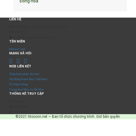
Đồng Hòa
LIÊN HỆ
BAN TỔ CHỨC & PHÁT TRIỂN CHƯƠNG TRÌNH
0817 511 957
sumangtruyenthong@gmail.com
TÊN MIỀN
titocovn.net
MẠNG XÃ HỘI
WEB LIÊN KẾT
Tổng Giáo phận Sài Gòn
Hội đồng Giám Mục Việt Nam
TV Hiệp Thông
Trung tâm Mục vụ Sài Gòn
THỐNG KÊ TRUY CẬP
Số truy cập
Đang online
IP Address
©2021 titocovn.net — Ban tổ chức chương trình. Giữ bản quyền.