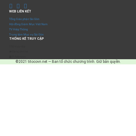
WEB LIÊN KẾT
Tổng Giáo phận Sài Gòn
Hội đồng Giám Mục Việt Nam
TV Hiệp Thông
Trung tâm Mục vụ Sài Gòn
THỐNG KÊ TRUY CẬP
Số truy cập
Đang online
IP Address
©2021 titocovn.net — Ban tổ chức chương trình. Giữ bản quyền.