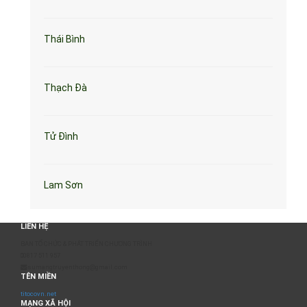
Thái Bình
Thạch Đà
Tử Đình
Lam Sơn
LIÊN HỆ
BAN TỔ CHỨC & PHÁT TRIỂN CHƯƠNG TRÌNH
0817 511 957
sumangtruyenthong@gmail.com
TÊN MIỀN
titocovn.net
MẠNG XÃ HỘI