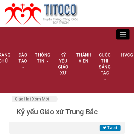
Toggl
navig
RANG
ĐÀO
THÔNG
KỶ
THÀNH
CUỘC
HVCG
CHỦ
TẠO
TIN
YẾU
VIÊN
THI
GIÁO
SÁNG
XỨ
TÁC
Giáo Hạt Xóm Mới
Kỷ yếu Giáo xứ Trung Bắc
Tweet