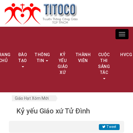
Toggl
navig
RANG
ĐÀO
THÔNG
KỶ
THÀNH
CUỘC
HVCG
CHỦ
TẠO
TIN
YẾU
VIÊN
THI
GIÁO
SÁNG
XỨ
TÁC
Giáo Hạt Xóm Mới
Kỷ yếu Giáo xứ Tử Đình
Tweet