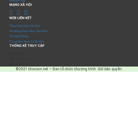
titocovn.net
MẠNG XÃ HỘI
WEB LIÊN KẾT
Tổng Giáo phận Sài Gòn
Hội đồng Giám Mục Việt Nam
TV Hiệp Thông
Trung tâm Mục vụ Sài Gòn
THỐNG KÊ TRUY CẬP
Số truy cập
Đang online
IP Address
©2021 titocovn.net — Ban tổ chức chương trình. Giữ bản quyền.