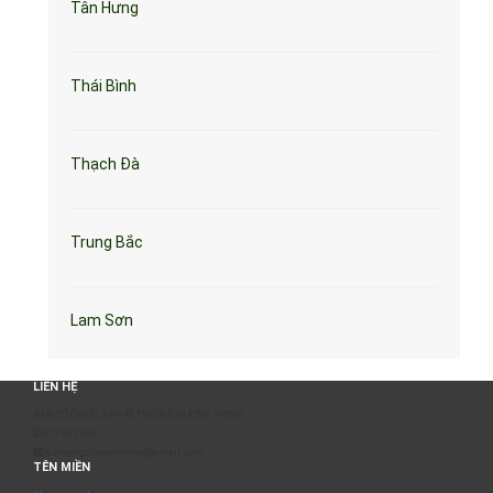
Tân Hưng
Thái Bình
Thạch Đà
Trung Bắc
Lam Sơn
LIÊN HỆ
BAN TỔ CHỨC & PHÁT TRIỂN CHƯƠNG TRÌNH
0817 511 957
sumangtruyenthong@gmail.com
TÊN MIỀN