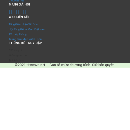
titocovn.net
MẠNG XÃ HỘI
WEB LIÊN KẾT
Tổng Giáo phận Sài Gòn
Hội đồng Giám Mục Việt Nam
TV Hiệp Thông
Trung tâm Mục vụ Sài Gòn
THỐNG KÊ TRUY CẬP
Số truy cập
Đang online
IP Address
©2021 titocovn.net — Ban tổ chức chương trình. Giữ bản quyền.