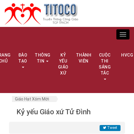
Toggl
navig
RANG
ĐÀO
THÔNG
KỶ
THÀNH
CUỘC
HVCG
CHỦ
TẠO
TIN
YẾU
VIÊN
THI
GIÁO
SÁNG
XỨ
TÁC
Giáo Hạt Xóm Mới
Kỷ yếu Giáo xứ Tử Đình
Tweet