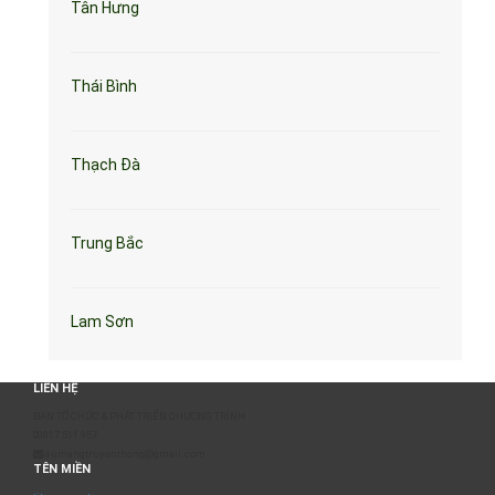
Tân Hưng
Thái Bình
Thạch Đà
Trung Bắc
Lam Sơn
LIÊN HỆ
BAN TỔ CHỨC & PHÁT TRIỂN CHƯƠNG TRÌNH
0817 511 957
sumangtruyenthong@gmail.com
TÊN MIỀN