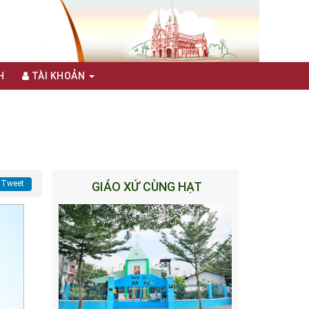
H
TÀI KHOẢN
Tweet
GIÁO XỨ CÙNG HẠT