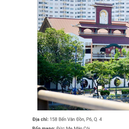
Địa chỉ:
158 Bến Vân Đồn, P.6, Q. 4
Bổn mạng:
Đức Mẹ Mân Côi