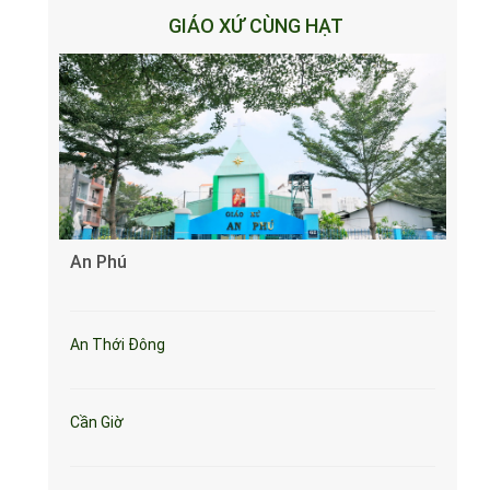
GIÁO XỨ CÙNG HẠT
An Phú
An Thới Đông
Cần Giờ