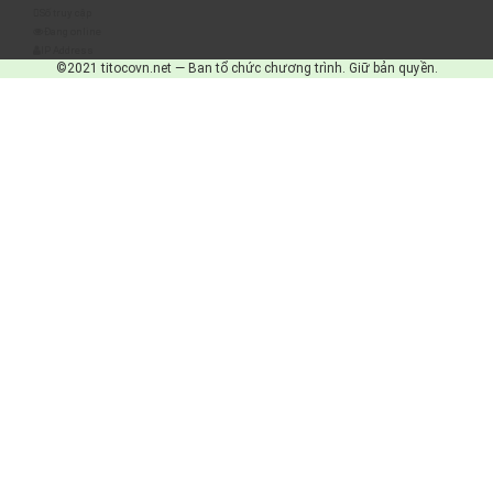
Số truy cập
Đang online
IP Address
©2021 titocovn.net — Ban tổ chức chương trình. Giữ bản quyền.