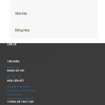
Vĩnh Hội
Đồng Hòa
LIÊN HỆ
BAN TỔ CHỨC & PHÁT TRIỂN CHƯƠNG TRÌNH
0817 511 957
sumangtruyenthong@gmail.com
TÊN MIỀN
titocovn.net
MẠNG XÃ HỘI
WEB LIÊN KẾT
Tổng Giáo phận Sài Gòn
Hội đồng Giám Mục Việt Nam
TV Hiệp Thông
Trung tâm Mục vụ Sài Gòn
THỐNG KÊ TRUY CẬP