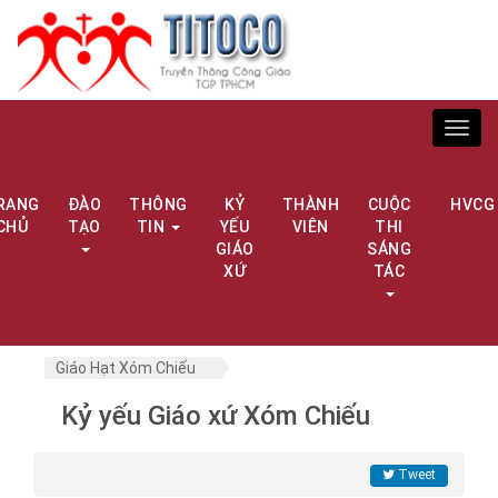
Toggl
navig
RANG
ĐÀO
THÔNG
KỶ
THÀNH
CUỘC
HVCG
CHỦ
TẠO
TIN
YẾU
VIÊN
THI
GIÁO
SÁNG
XỨ
TÁC
Giáo Hạt Xóm Chiếu
Kỷ yếu Giáo xứ Xóm Chiếu
Tweet