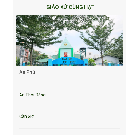
GIÁO XỨ CÙNG HẠT
An Phú
An Thới Đông
Cần Giờ