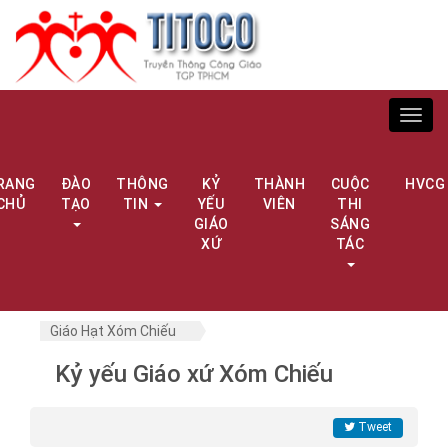
Toggl
navig
RANG
ĐÀO
THÔNG
KỶ
THÀNH
CUỘC
HVCG
CHỦ
TẠO
TIN
YẾU
VIÊN
THI
GIÁO
SÁNG
XỨ
TÁC
Giáo Hạt Xóm Chiếu
Kỷ yếu Giáo xứ Xóm Chiếu
Tweet