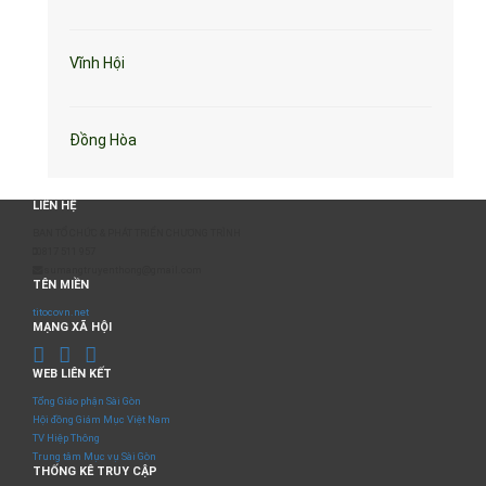
Vĩnh Hội
Đồng Hòa
LIÊN HỆ
BAN TỔ CHỨC & PHÁT TRIỂN CHƯƠNG TRÌNH
0817 511 957
sumangtruyenthong@gmail.com
TÊN MIỀN
titocovn.net
MẠNG XÃ HỘI
WEB LIÊN KẾT
Tổng Giáo phận Sài Gòn
Hội đồng Giám Mục Việt Nam
TV Hiệp Thông
Trung tâm Mục vụ Sài Gòn
THỐNG KÊ TRUY CẬP