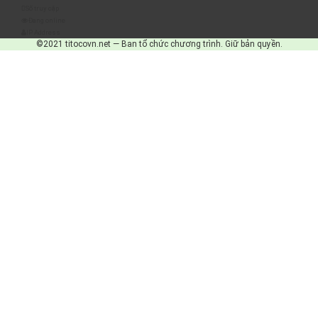
Số truy cập
Đang online
IP Address
©2021 titocovn.net — Ban tổ chức chương trình. Giữ bản quyền.