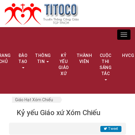
Toggl
navig
RANG
ĐÀO
THÔNG
KỶ
THÀNH
CUỘC
HVCG
CHỦ
TẠO
TIN
YẾU
VIÊN
THI
GIÁO
SÁNG
XỨ
TÁC
Giáo Hạt Xóm Chiếu
Kỷ yếu Giáo xứ Xóm Chiếu
Tweet