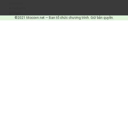
Số truy cập
Đang online
IP Address
©2021 titocovn.net — Ban tổ chức chương trình. Giữ bản quyền.