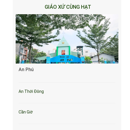
GIÁO XỨ CÙNG HẠT
An Phú
An Thới Đông
Cần Giờ