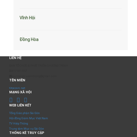
Vĩnh Hội
Đồng Hòa
LIÊN HỆ
BAN TỔ CHỨC & PHÁT TRIỂN CHƯƠNG TRÌNH
0817 511 957
sumangtruyenthong@gmail.com
TÊN MIỀN
titocovn.net
MẠNG XÃ HỘI
WEB LIÊN KẾT
Tổng Giáo phận Sài Gòn
Hội đồng Giám Mục Việt Nam
TV Hiệp Thông
Trung tâm Mục vụ Sài Gòn
THỐNG KÊ TRUY CẬP