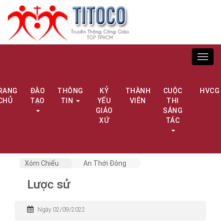
Toggl
navig
RANG
ĐÀO
THÔNG
KỶ
THÀNH
CUỘC
HVCG
CHỦ
TẠO
TIN
YẾU
VIÊN
THI
GIÁO
SÁNG
XỨ
TÁC
Xóm Chiếu
An Thới Đông
Lược sử
Ngày 02/09/2022