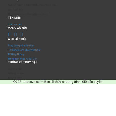
BAN TỔ CHỨC & PHÁT TRIỂN CHƯƠNG TRÌNH
0817 511 957
sumangtruyenthong@gmail.com
TÊN MIỀN
titocovn.net
MẠNG XÃ HỘI
WEB LIÊN KẾT
Tổng Giáo phận Sài Gòn
Hội đồng Giám Mục Việt Nam
TV Hiệp Thông
Trung tâm Mục vụ Sài Gòn
THỐNG KÊ TRUY CẬP
Số truy cập
Đang online
IP Address
©2021 titocovn.net — Ban tổ chức chương trình. Giữ bản quyền.