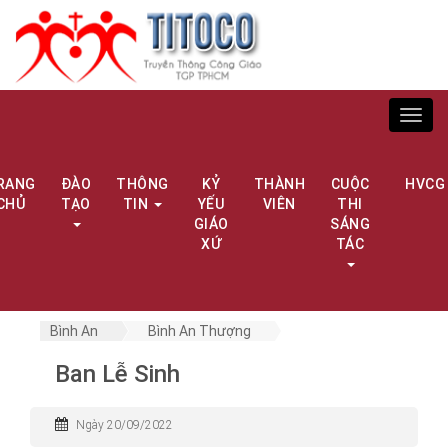
Toggl
navig
RANG
ĐÀO
THÔNG
KỶ
THÀNH
CUỘC
HVCG
CHỦ
TẠO
TIN
YẾU
VIÊN
THI
GIÁO
SÁNG
XỨ
TÁC
Bình An
Bình An Thượng
Ban Lễ Sinh
Ngày 20/09/2022