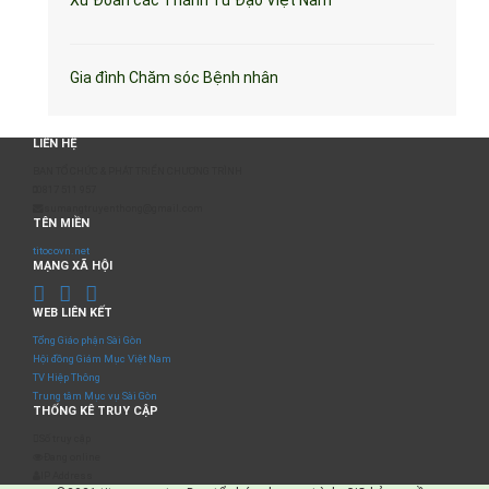
Gia đình Chăm sóc Bệnh nhân
LIÊN HỆ
BAN TỔ CHỨC & PHÁT TRIỂN CHƯƠNG TRÌNH
0817 511 957
sumangtruyenthong@gmail.com
TÊN MIỀN
titocovn.net
MẠNG XÃ HỘI
WEB LIÊN KẾT
Tổng Giáo phận Sài Gòn
Hội đồng Giám Mục Việt Nam
TV Hiệp Thông
Trung tâm Mục vụ Sài Gòn
THỐNG KÊ TRUY CẬP
Số truy cập
Đang online
IP Address