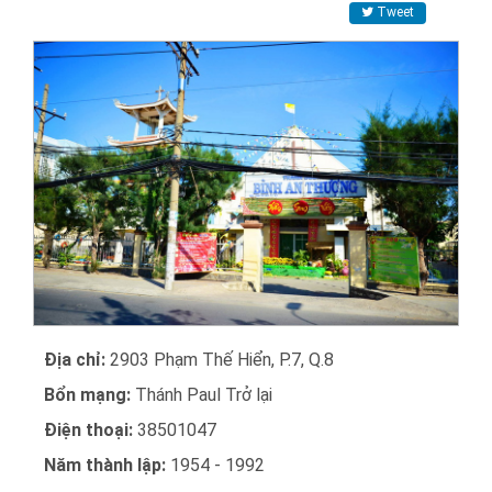
Tweet
Địa chỉ:
2903 Phạm Thế Hiển, P.7, Q.8
Bổn mạng:
Thánh Paul Trở lại
Điện thoại:
38501047
Năm thành lập:
1954 - 1992