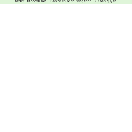
©2021 titocovn.net — Ban tổ chức chương trình. Giữ bản quyền.