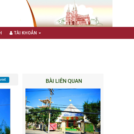
H
TÀI KHOẢN
eet
BÀI LIÊN QUAN