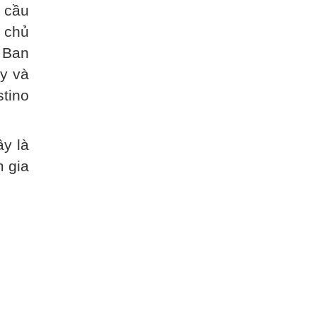
 cầu
ự chủ
 Ban
y và
tino
ây là
m gia