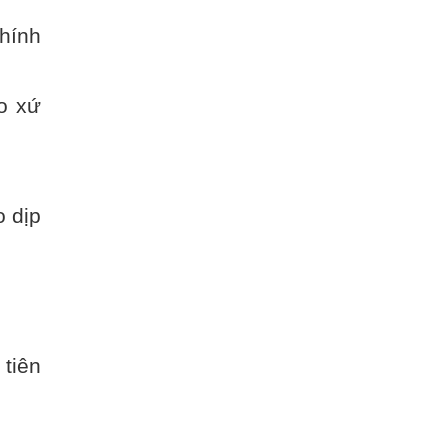
hính
áo xứ
o dịp
 tiên