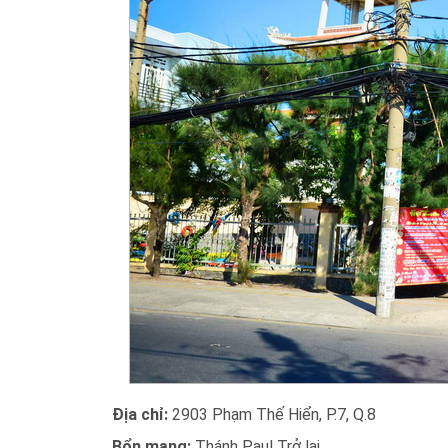
Địa chỉ:
2903 Phạm Thế Hiển, P.7, Q.8
Bổn mạng:
Thánh Paul Trở lại