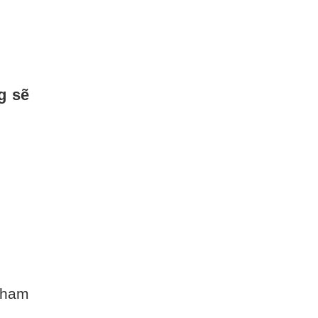
g sẽ
tham