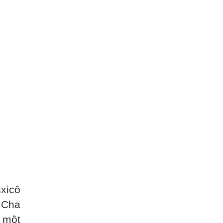
xicô
 Cha
à một