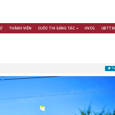
XỨ
THÀNH VIÊN
CUỘC THI SÁNG TÁC
HVCG
UBTTX
Tw