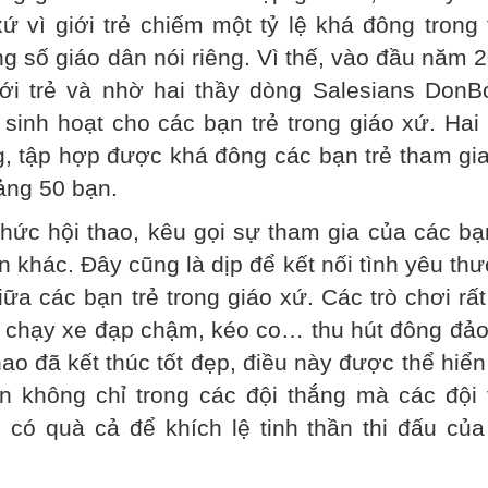
ứ vì giới trẻ chiếm một tỷ lệ khá đông trong
ng số giáo dân nói riêng. Vì thế, vào đầu năm 
ới trẻ và nhờ hai thầy dòng Salesians DonB
sinh hoạt cho các bạn trẻ trong giáo xứ. Hai
ng, tập hợp được khá đông các bạn trẻ tham gi
ảng 50 bạn.
chức hội thao, kêu gọi sự tham gia của các bạ
n khác. Đây cũng là dịp để kết nối tình yêu th
iữa các bạn trẻ trong giáo xứ. Các trò chơi rấ
 chạy xe đạp chậm, kéo co… thu hút đông đảo
hao đã kết thúc tốt đẹp, điều này được thể hiển
n không chỉ trong các đội thắng mà các đội 
g có quà cả để khích lệ tinh thần thi đấu củ