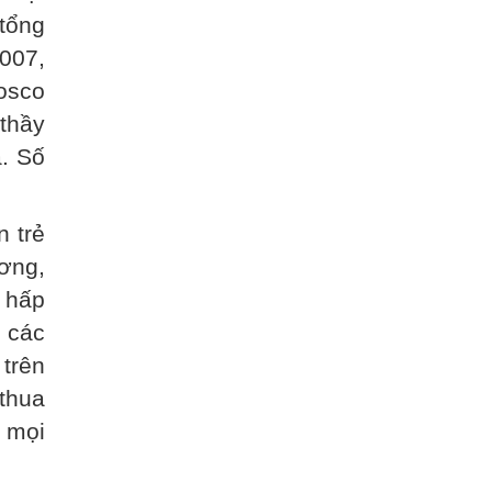
 tổng
2007,
osco
 thầy
a. Số
n trẻ
ương,
t hấp
 các
 trên
thua
a mọi