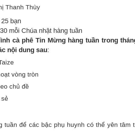
hị Thanh Thùy
:
25 bạn
g30 mỗi Chúa nhật hàng tuần
rình cà phê Tin Mừng hàng tuần trong thán
các nội dung sau
:
Taize
hoạt vòng tròn
theo chủ đề
a sẻ
g tuần để các bậc phụ huynh có thể yên tâm 