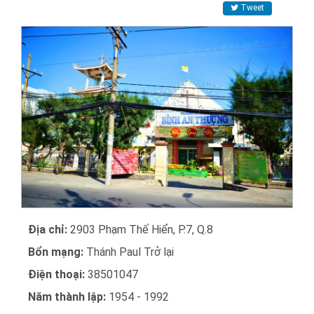
Tweet
Địa chỉ:
2903 Phạm Thế Hiển, P.7, Q.8
Bổn mạng:
Thánh Paul Trở lại
Điện thoại:
38501047
Năm thành lập:
1954 - 1992