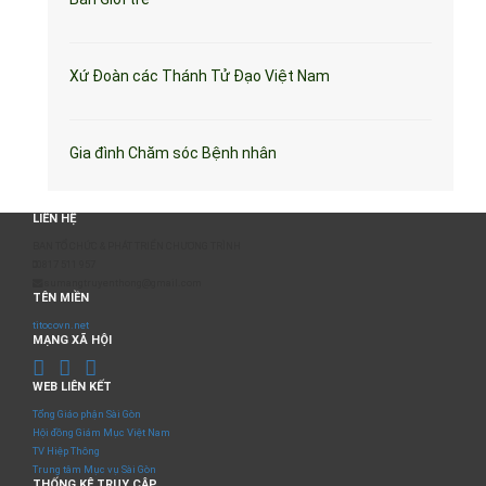
Xứ Đoàn các Thánh Tử Đạo Việt Nam
Gia đình Chăm sóc Bệnh nhân
LIÊN HỆ
BAN TỔ CHỨC & PHÁT TRIỂN CHƯƠNG TRÌNH
0817 511 957
sumangtruyenthong@gmail.com
TÊN MIỀN
titocovn.net
MẠNG XÃ HỘI
WEB LIÊN KẾT
Tổng Giáo phận Sài Gòn
Hội đồng Giám Mục Việt Nam
TV Hiệp Thông
Trung tâm Mục vụ Sài Gòn
THỐNG KÊ TRUY CẬP