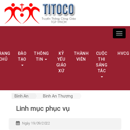
Toggl
navig
RANG
ĐÀO
THÔNG
KỶ
THÀNH
CUỘC
HVCG
CHỦ
TẠO
TIN
YẾU
VIÊN
THI
GIÁO
SÁNG
XỨ
TÁC
Bình An
Bình An Thượng
Linh mục phục vụ
Ngày 19/09/2022