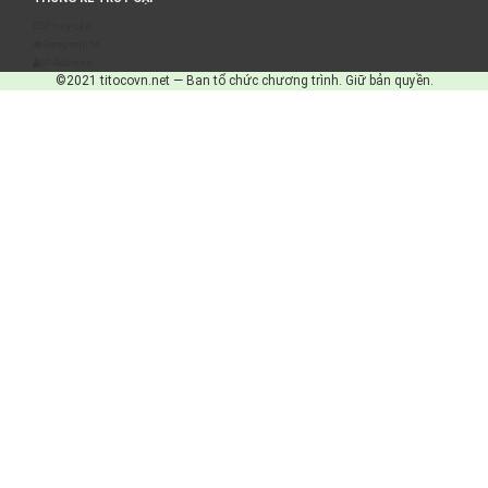
Số truy cập
Đang online
IP Address
©2021 titocovn.net — Ban tổ chức chương trình. Giữ bản quyền.