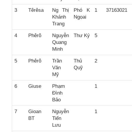
3
Têrêsa
Ng Thị
Phó K
1
37163021
Khánh
Ngọai
Trang
4
Phêrô
Nguyễn
Thư Ký
5
Quang
Minh
5
Phêrô
Trần
Thủ
2
Văn
Quỹ
Mỹ
6
Giuse
Phạm
1
Đình
Bảo
7
Gioan
Nguyễn
1
BT
Tiến
Lưu