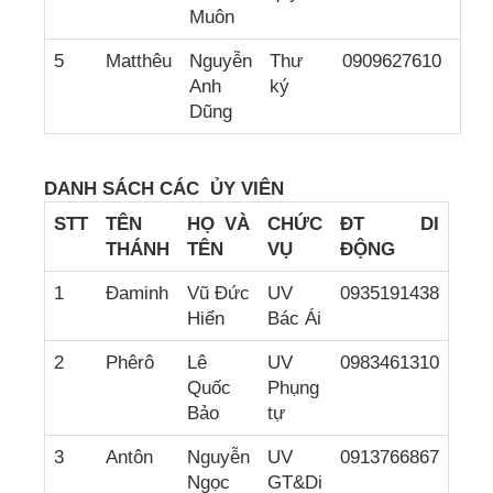
Muôn
5
Matthêu
Nguyễn
Thư
0909627610
Anh
ký
Dũng
DANH SÁCH
CÁC ỦY VIÊN
STT
TÊN
HỌ VÀ
CH
ỨC
ĐT DI
THÁNH
TÊN
VỤ
ĐỘNG
1
Đaminh
Vũ Đức
UV
0935191438
Hiển
Bác Ái
2
Phêrô
Lê
UV
0983461310
Quốc
Phụng
Bảo
tự
3
Antôn
Nguyễn
UV
0913766867
Ngọc
GT&Di