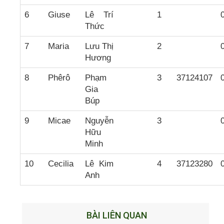
6
Giuse
Lê Trí
1
Thức
7
Maria
Lưu Thị
2
Hương
8
Phêrô
Phạm
3
37124107
Gia
Búp
9
Micae
Nguyễn
3
Hữu
Minh
10
Cecilia
Lê Kim
4
37123280
Anh
BÀI LIÊN QUAN