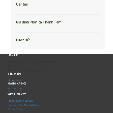
Caritas
Gia đình Phạt tạ Thánh Tâm
Lược sử
LIÊN HỆ
BAN TỔ CHỨC & PHÁT TRIỂN CHƯƠNG TRÌNH
0817 511 957
sumangtruyenthong@gmail.com
TÊN MIỀN
titocovn.net
MẠNG XÃ HỘI
WEB LIÊN KẾT
Tổng Giáo phận Sài Gòn
Hội đồng Giám Mục Việt Nam
TV Hiệp Thông