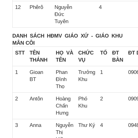
12
Phêrô
Nguyễn
4
Đức
Tuyên
DANH SÁCH HĐMV GIÁO XỨ - GIÁO KHU
MÂN CÔI
STT
TÊN
HỌ VÀ
CH
ỨC
TỔ
ĐT
ĐT 
THÁNH
TÊN
VỤ
BÀN
1
Gioan
Phan
Trưởng
1
090
BT
Đình
Khu
Thọ
2
Antôn
Hoàng
Phó
2
090
Chấn
Khu
Hưng
3
Anna
Nguyễn
Thư Ký
4
094
Thị