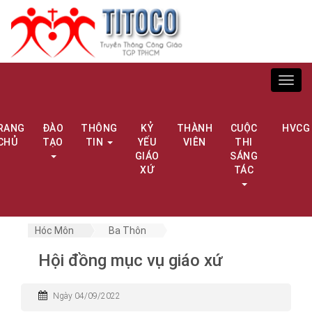
Toggl
navig
RANG
ĐÀO
THÔNG
KỶ
THÀNH
CUỘC
HVCG
CHỦ
TẠO
TIN
YẾU
VIÊN
THI
GIÁO
SÁNG
XỨ
TÁC
Hóc Môn
Ba Thôn
Hội đồng mục vụ giáo xứ
Ngày 04/09/2022