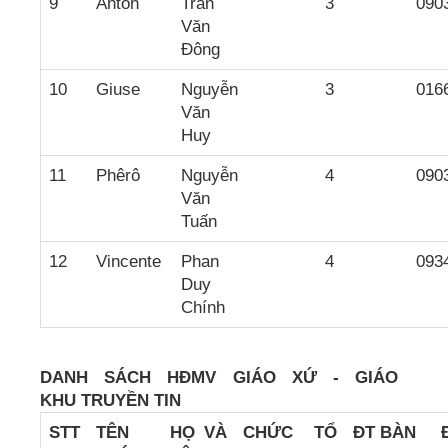
9
Antôn
Trần
3
090
Văn
Đông
10
Giuse
Nguyễn
3
016
Văn
Huy
11
Phêrô
Nguyễn
4
090
Văn
Tuấn
12
Vincente
Phan
4
093
Duy
Chính
DANH SÁCH HĐMV GIÁO XỨ - GIÁO
KHU
TRUYỀN TIN
STT
TÊN
HỌ VÀ
CH
ỨC
TỔ
ĐT BÀN