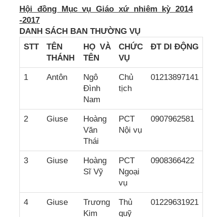
Hội đồng Mục vụ Giáo xứ nhiêm kỳ 2014
-2017
DANH SÁCH
BAN THƯỜNG VỤ
STT
TÊN
HỌ VÀ
CH
ỨC
ĐT DI ĐỘNG
THÁNH
TÊN
VỤ
1
Antôn
Ngô
Chủ
01213897141
Đình
tịch
Nam
2
Giuse
Hoàng
PCT
0907962581
Văn
Nội vụ
Thái
3
Giuse
Hoàng
PCT
0908366422
Sĩ Vỹ
Ngoại
vụ
4
Giuse
Trương
Thủ
01229631921
Kim
quỹ