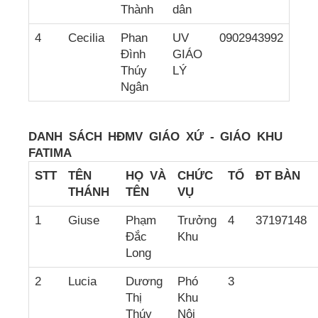
Thành
dân
4
Cecilia
Phan
UV
0902943992
Đình
GIÁO
Thúy
LÝ
Ngân
DANH SÁCH HĐMV GIÁO XỨ - GIÁO KHU
FATIMA
STT
TÊN
HỌ VÀ
CH
ỨC
TỔ
ĐT BÀN
THÁNH
TÊN
VỤ
1
Giuse
Phạm
Trưởng
4
37197148
Đắc
Khu
Long
2
Lucia
Dương
Phó
3
Thị
Khu
Thúy
Nội