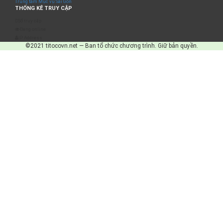
Trung tâm Mục vụ Sài Gòn
THỐNG KÊ TRUY CẬP
Số truy cập
Đang online
IP Address
©2021 titocovn.net — Ban tổ chức chương trình. Giữ bản quyền.