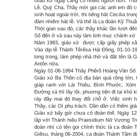
Giáo xứ ngày càng có nhiều người hơn. Thư
Lễ. Quý Cha, Thầy mời gọi các anh em đó cù
sinh hoạt ngoài trời, thi tiếng hát Cecilia t
đảm nhiệm hát lễ. Và thế là ca đoàn Kỹ Thuật
Thời gian sau đó, các thầy khác lần lượt đ
Số đến ở và sau này làm linh mục chánh xứ 
Năm 1983, giáo xứ được cấp giấy phép xâ
Vào dịp lễ Thánh Têrêsa Hài Đồng, 01-10-
long trọng, làm phép nhà thờ và đặt tên là
Antôn nữa.
Ngày 01-06-1994 Thầy Phêrô Hoàng Văn Số t
Giáo xứ Ba Thôn có địa bàn quá rộng lớn, 
giáp ranh với Lái Thiêu, Bình Phước, Xóm 
Đường xá thì lầy lội, phương tiện đi lại khó
rày đây mai đó thay đổi chỗ ở. Việc sinh h
Thầy, các Dì phụ trách. Dần dần có thêm giá
Giáo xứ bấy giờ chưa có đoàn thể. Ngày 1
lập với Thánh hiệu Praesidium Nữ Vương Tr
đoàn nhí có tên gọi chính thức là ca đoàn
Giêsu, tháng 06-2004, ca đoàn Thánh Tâm đã