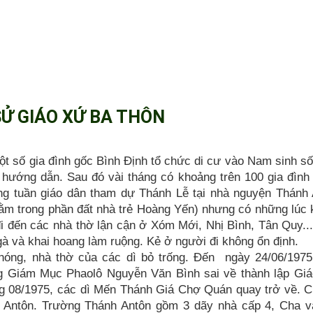
SỬ GIÁO XỨ BA THÔN
ột số gia đình gốc Bình Định tổ chức di cư vào Nam sinh s
ướng dẫn. Sau đó vài tháng có khoảng trên 100 gia đình
ng tuần giáo dân tham dự Thánh Lễ tại nhà nguyện Thánh 
m trong phần đất nhà trẻ Hoàng Yến) nhưng có những lúc
đi đến các nhà thờ lận cận ở Xóm Mới, Nhị Bình, Tân Quy..
à và khai hoang làm ruộng. Kẻ ở người đi không ổn định.
phóng, nhà thờ của các dì bỏ trống. Đến ngày 24/06/1975
Giám Mục Phaolô Nguyễn Văn Bình sai về thành lập Giá
g 08/1975, các dì Mến Thánh Giá Chợ Quán quay trở về. 
Antôn. Trường Thánh Antôn gồm 3 dãy nhà cấp 4, Cha v