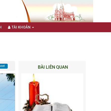
H
TÀI KHOẢN
eet
BÀI LIÊN QUAN