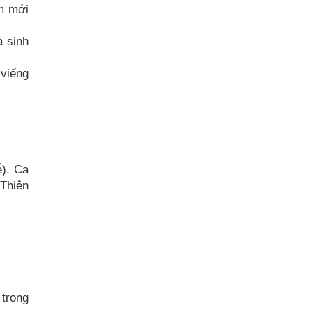
àm mới
à sinh
viếng
ễ). Ca
 Thiên
 trong