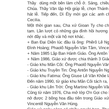
Thầy dùng một bên làm chỗ ở. Sáng, chiề
Chúa. Thầy Văn lập Hội giúp lễ, chọn Thán
hát lễ. Tiếp đến, Dì Êly mời gọi các anh 
Cecilia.
Một thời gian sau, Cha xứ Gioan Ty cho ch
tạm. Lần lượt có những gia đình hồi hương v
nới đây và một vài hộ nơi khác.
+ Ban Đại Diện lúc đầu là ông: Phêrô Lê 
Đình Hoàng; Phaolô Nguyễn Văn Tâm, Vinc
+ Năm 1985 Lập Ban Hành Giáo. Ông Antôn 
+ Năm 1986, Giáo xứ được chia thành 3 Giáo
- Giáo khu Mân Côi: Ông Phaolô Nguyễn Vă
- Giáo khu Truyền Tin: Ông Antôn Nguyễn N
- Giáo khu Fatima: Ông Giuse Lê Văn Khỏe 
Đến năm 1990, từ giáo khu Mân Côi tách ra, 
- Giáo khu Lên Trời: Ông Martino Nguyễn V
Cũng từ năm 1976, Cha mở lớp Ơn Gọi cho H
nở được 2 bông hoa đầu tiên trong Giáo x
Vincentê Nguyễn Văn Hùng.