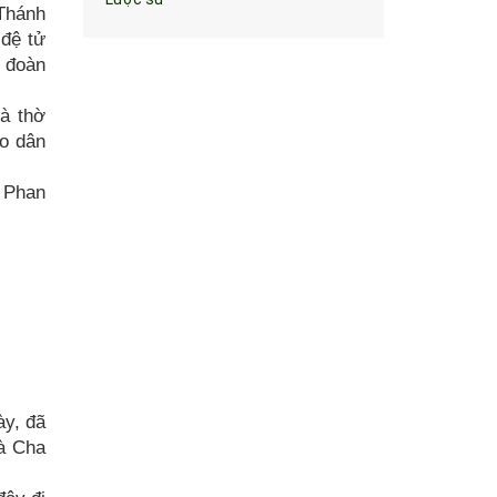
Thánh
 đệ tử
a đoàn
hà thờ
áo dân
 Phan
ày, đã
à Cha