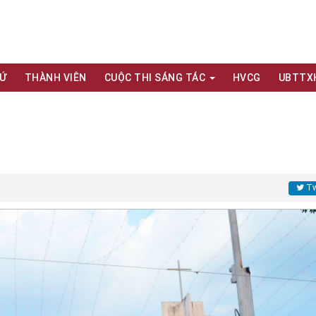
XỨ
THÀNH VIÊN
CUỘC THI SÁNG TÁC
HVCG
UBTTX
Tw