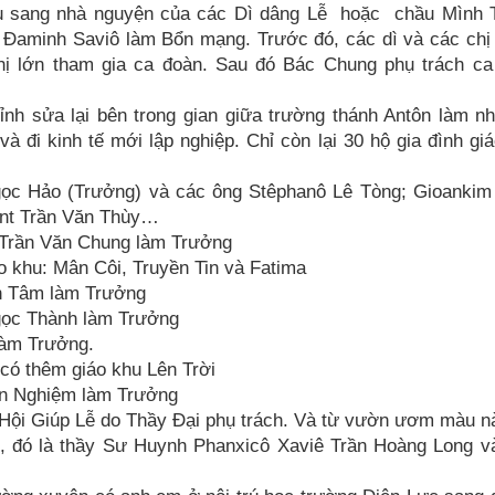
u sang nhà nguyện của các Dì dâng Lễ hoặc chầu Mình 
h Đaminh Saviô làm Bổn mạng. Trước đó, các dì và các chị
chị lớn tham gia ca đoàn. Sau đó Bác Chung phụ trách c
ỉnh sửa lại bên trong gian giữa trường thánh Antôn làm n
à đi kinh tế mới lập nghiệp. Chỉ còn lại 30 hộ gia đình gi
Ngọc Hảo (Trưởng) và các ông Stêphanô Lê Tòng; Gioankim
ent Trần Văn Thùy…
Trần Văn Chung làm Trưởng
 khu: Mân Côi, Truyền Tin và Fatima
n Tâm làm Trưởng
gọc Thành làm Trưởng
làm Trưởng.
có thêm giáo khu Lên Trời
ăn Nghiệm làm Trưởng
ội Giúp Lễ do Thầy Đại phụ trách. Và từ vườn ươm màu n
ứ, đó là thầy Sư Huynh Phanxicô Xaviê Trần Hoàng Long v