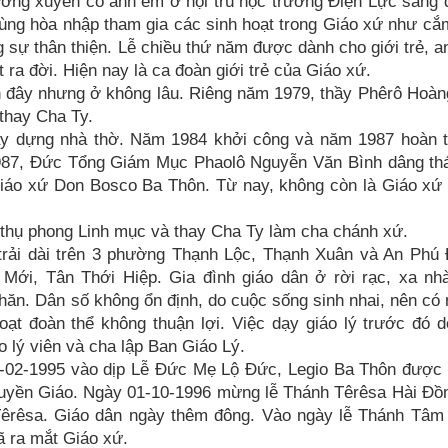
ờng xuyên có anh em ở nội trú học trường Điện Lực sang 
ng hòa nhập tham gia các sinh hoạt trong Giáo xứ như cắm
rong sự thân thiện. Lễ chiều thứ năm được dành cho giới trẻ, 
 ra đời. Hiện nay là ca đoàn giới trẻ của Giáo xứ.
ến đây nhưng ở không lâu. Riêng năm 1979, thầy Phêrô Hoà
thay Cha Ty.
y dựng nhà thờ. Năm 1984 khởi công và năm 1987 hoàn t
1987, Đức Tổng Giám Mục Phaolô Nguyễn Văn Bình dâng thá
 Giáo xứ Don Bosco Ba Thôn. Từ nay, không còn là Giáo xứ
hụ phong Linh mục và thay Cha Ty làm cha chánh xứ.
trải dài trên 3 phường Thạnh Lộc, Thạnh Xuân và An Phú
Mới, Tân Thới Hiệp. Gia đình giáo dân ở rời rạc, xa nh
 khăn. Dân số không ổn định, do cuộc sống sinh nhai, nên có
oạt đoàn thể không thuận lợi. Việc dạy giáo lý trước đó 
o lý viên và cha lập Ban Giáo Lý.
2-02-1995 vào dịp Lễ Đức Mẹ Lộ Đức, Legio Ba Thôn được 
uyền Giáo. Ngày 01-10-1996 mừng lễ Thánh Têrêsa Hài Đồ
 Têrêsa. Giáo dân ngày thêm đông. Vào ngày lễ Thánh Tâ
 ra mắt Giáo xứ.