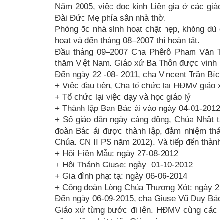
Năm 2005, việc đọc kinh Liên gia ở các gi
Đài Đức Mẹ phía sân nhà thờ.
Phòng ốc nhà sinh hoạt chật hẹp, không đủ
hoạt và đến tháng 08–2007 thì hoàn tất.
Đầu tháng 09–2007 Cha Phêrô Phạm Văn T
thăm Việt Nam. Giáo xứ Ba Thôn được vinh
Đến ngày 22 -08- 2011, cha Vincent Trần Bí
+ Việc đầu tiên, Cha tổ chức lại HĐMV giáo
+ Tổ chức lại việc dạy và học giáo lý
+ Thành lập Ban Bác ái vào ngày 04-01-2012
+ Số giáo dân ngày càng đông, Chúa Nhật t
đoàn Bác ái được thành lập, đảm nhiệm thá
Chúa. CN II PS năm 2012). Và tiếp đến thành
+ Hội Hiền Mẫu: ngày 27-08-2012
+ Hội Thánh Giuse: ngày 01-10-2012
+ Gia đình phạt tạ: ngày 06-06-2014
+ Cộng đoàn Lòng Chúa Thương Xót: ngày 2
Đến ngày 06-09-2015, cha Giuse Vũ Duy Bảo
Giáo xứ từng bước đi lên. HĐMV cùng các đ