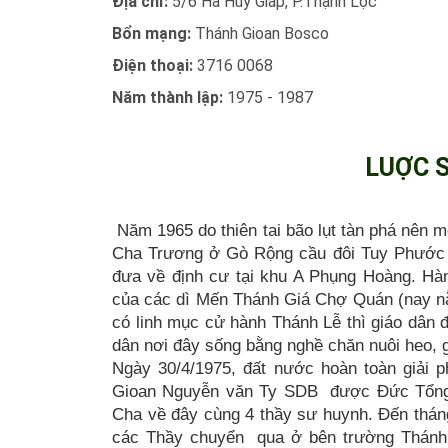
Địa chỉ:
5/6 Hà Huy Giáp, P.Thạnh Lộc
Bổn mạng:
Thánh Gioan Bosco
Điện thoại:
3716 0068
Năm thành lập:
1975 - 1987
LUỢC 
Năm 1965 do thiên tai bão lụt tàn phá nên m
Cha Trương ở Gò Rộng cầu đôi Tuy Phước h
đưa về định cư tại khu A Phụng Hoàng. Hà
của các dì Mến Thánh Giá Chợ Quán (nay nằ
có linh mục cử hành Thánh Lễ thì giáo dân 
dân nơi đây sống bằng nghề chăn nuôi heo, g
Ngày 30/4/1975, đất nước hoàn toàn giải 
Gioan Nguyễn văn Ty SDB được Đức Tổng 
Cha về đây cùng 4 thầy sư huynh. Đến thán
các Thầy chuyển qua ở bên trường Thánh 