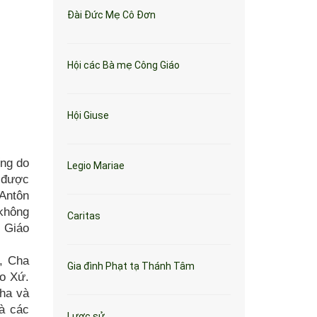
Đài Đức Mẹ Cô Đơn
Hội các Bà mẹ Công Giáo
Hội Giuse
ống do
Legio Mariae
 được
Antôn
 không
Caritas
. Giáo
, Cha
Gia đình Phạt tạ Thánh Tâm
o Xứ.
Cha và
à các
Lược sử