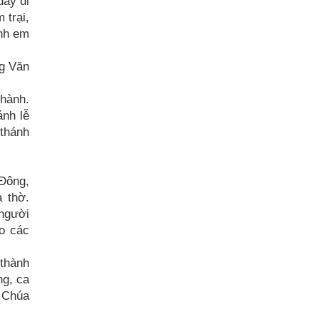
đây đi
 trại,
anh em
ng Văn
hành.
nh lễ
 thánh
 Đông,
à thờ.
 người
do các
thành
ng, ca
m Chúa