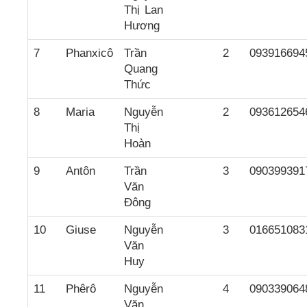
Thị Lan
Hương
7
Phanxicô
Trần
2
093916694
Quang
Thức
8
Maria
Nguyễn
2
093612654
Thị
Hoàn
9
Antôn
Trần
3
090399391
Văn
Đông
10
Giuse
Nguyễn
3
016651083
Văn
Huy
11
Phêrô
Nguyễn
4
090339064
Văn