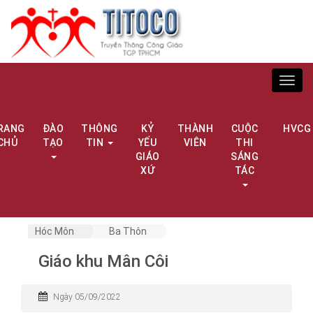
Toggl
navig
RANG
ĐÀO
THÔNG
KỶ
THÀNH
CUỘC
HVCG
CHỦ
TẠO
TIN
YẾU
VIÊN
THI
GIÁO
SÁNG
XỨ
TÁC
Hóc Môn
Ba Thôn
Giáo khu Mân Côi
Ngày 05/09/2022