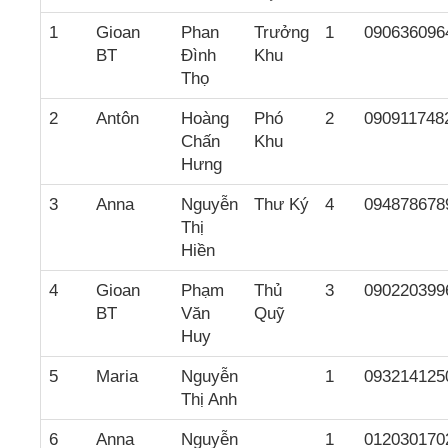
1
Gioan
Phan
Trưởng
1
090636096
BT
Đình
Khu
Thọ
2
Antôn
Hoàng
Phó
2
090911748
Chấn
Khu
Hưng
3
Anna
Nguyễn
Thư Ký
4
094878678
Thị
Hiền
4
Gioan
Phạm
Thủ
3
090220399
BT
Văn
Quỹ
Huy
5
Maria
Nguyễn
1
093214125
Thị Anh
6
Anna
Nguyễn
1
012030170