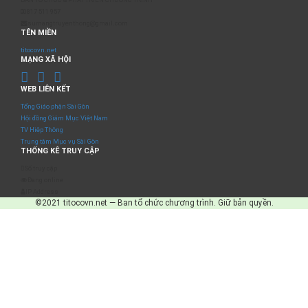
0817 511 957
sumangtruyenthong@gmail.com
TÊN MIỀN
titocovn.net
MẠNG XÃ HỘI
WEB LIÊN KẾT
Tổng Giáo phận Sài Gòn
Hội đồng Giám Mục Việt Nam
TV Hiệp Thông
Trung tâm Mục vụ Sài Gòn
THỐNG KÊ TRUY CẬP
Số truy cập
Đang online
IP Address
©2021 titocovn.net — Ban tổ chức chương trình. Giữ bản quyền.