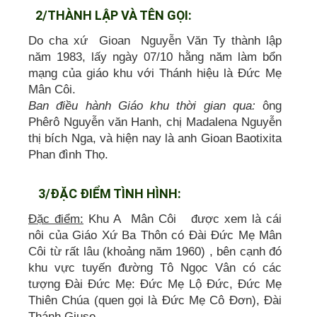
2/THÀNH LẬP VÀ TÊN GỌI:
Do cha xứ Gioan Nguyễn Văn Ty thành lập
năm 1983, lấy ngày 07/10 hằng năm làm bổn
mạng của giáo khu với Thánh hiệu là Đức Mẹ
Mân Côi.
Ban điều hành Giáo khu thời gian qua:
ông
Phêrô Nguyễn văn Hanh, chị Madalena Nguyễn
thị bích Nga, và hiện nay là anh Gioan Baotixita
Phan đình Thọ.
3/ĐẶC ĐIỂM TÌNH HÌNH:
Đặc điểm:
Khu A Mân Côi được xem là cái
nôi của Giáo Xứ Ba Thôn có Đài Đức Mẹ Mân
Côi từ rất lâu (khoảng năm 1960) , bên cạnh đó
khu vực tuyến đường Tô Ngọc Vân có các
tượng Đài Đức Mẹ: Đức Mẹ Lộ Đức, Đức Mẹ
Thiên Chúa (quen gọi là Đức Mẹ Cô Đơn), Đài
Thánh Giuse.