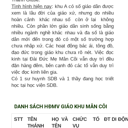
Tình hình hiện nay
: khu A có số giáo dân được
xem là lâu đời của giáo xứ, nhưng do nhiều
hoàn cảnh khác nhau số còn ở lại không
nhiều. Còn phần lớn giáo dân sinh sống bằng
nhiều ngành nghề khác nhau và đa số là giáo
dân mới đến trong đó có một số trường hợp
chưa nhập xứ. Các hoạt động bác ái, tông đồ,
đạo đức trong giáo khu chưa rõ nét. Việc đọc
kinh tại Đài Đức Mẹ Mân Côi vẫn duy trì đều
đặn hàng đêm, bên cạnh đó các tổ vẫn duy trì
việc đọc kinh liên gia.
Có 1 sư huynh SDB và 1 thầy đang học triết
học tại học viện SDB.
DANH SÁCH HĐMV GIÁO KHU MÂN CÔI
STT
TÊN
HỌ VÀ
CHỨC
TỔ
ĐT DI ĐỘ
THÁNH
TÊN
VỤ