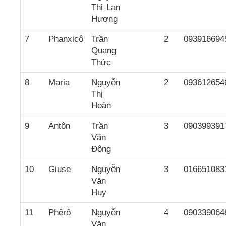
Thị Lan
Hương
7
Phanxicô
Trần
2
093916694
Quang
Thức
8
Maria
Nguyễn
2
093612654
Thị
Hoàn
9
Antôn
Trần
3
090399391
Văn
Đông
10
Giuse
Nguyễn
3
016651083
Văn
Huy
11
Phêrô
Nguyễn
4
090339064
Văn