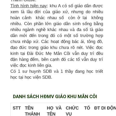
Tình hình hiện nay
: khu A có số giáo dân được
xem là lâu đời của giáo xứ, nhưng do nhiều
hoàn cảnh khác nhau số còn ở lại không
nhiều. Còn phần lớn giáo dân sinh sống bằng
nhiều ngành nghề khác nhau và đa số là giáo
dân mới đến trong đó có một số trường hợp
chưa nhập xứ. Các hoạt động bác ái, tông đồ,
đạo đức trong giáo khu chưa rõ nét. Việc đọc
kinh tại Đài Đức Mẹ Mân Côi vẫn duy trì đều
đặn hàng đêm, bên cạnh đó các tổ vẫn duy trì
việc đọc kinh liên gia.
Có 1 sư huynh SDB và 1 thầy đang học triết
học tại học viện SDB.
DANH SÁCH HĐMV GIÁO KHU MÂN CÔI
STT
TÊN
HỌ VÀ
CHỨC
TỔ
ĐT DI ĐỘ
THÁNH
TÊN
VỤ