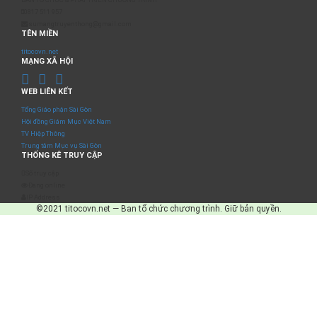
0817 511 957
sumangtruyenthong@gmail.com
TÊN MIỀN
titocovn.net
MẠNG XÃ HỘI
WEB LIÊN KẾT
Tổng Giáo phận Sài Gòn
Hội đồng Giám Mục Việt Nam
TV Hiệp Thông
Trung tâm Mục vụ Sài Gòn
THỐNG KÊ TRUY CẬP
Số truy cập
Đang online
IP Address
©2021 titocovn.net — Ban tổ chức chương trình. Giữ bản quyền.