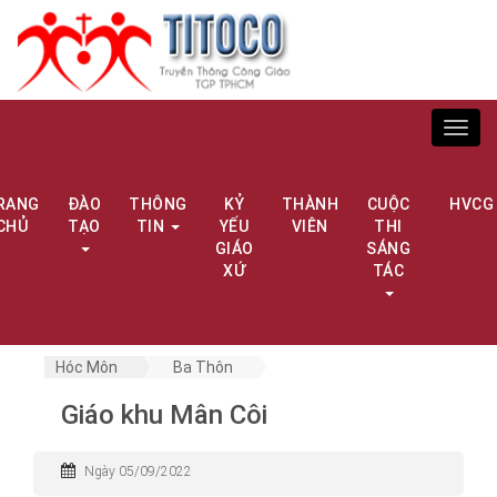
Toggl
navig
RANG
ĐÀO
THÔNG
KỶ
THÀNH
CUỘC
HVCG
CHỦ
TẠO
TIN
YẾU
VIÊN
THI
GIÁO
SÁNG
XỨ
TÁC
Hóc Môn
Ba Thôn
Giáo khu Mân Côi
Ngày 05/09/2022