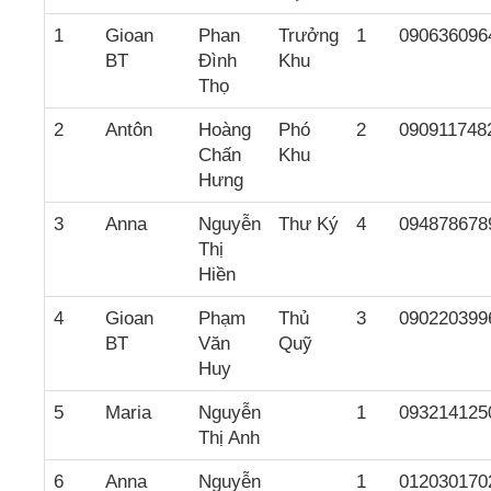
1
Gioan
Phan
Trưởng
1
090636096
BT
Đình
Khu
Thọ
2
Antôn
Hoàng
Phó
2
090911748
Chấn
Khu
Hưng
3
Anna
Nguyễn
Thư Ký
4
094878678
Thị
Hiền
4
Gioan
Phạm
Thủ
3
090220399
BT
Văn
Quỹ
Huy
5
Maria
Nguyễn
1
093214125
Thị Anh
6
Anna
Nguyễn
1
012030170