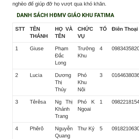
nghèo để giúp đỡ họ vượt qua khó khăn.
DANH SÁCH HĐMV GIÁO KHU FATIMA
STT
TÊN
HỌ VÀ
CHỨC
TỔ
Điên Thoại
THÁNH
TÊN
VỤ
1
Giuse
Phạm
Trưởng
4
098343582
Đắc
Khu
Long
2
Lucia
Dương
Phó
3
016463803
Thị
Khu
Thúy
Nội
3
Têrêsa
Ng Thị
Phó K
1
098221815
Khánh
Ngọai
Trang
4
Phêrô
Nguyễn
Thư Ký
5
091821063
Quang