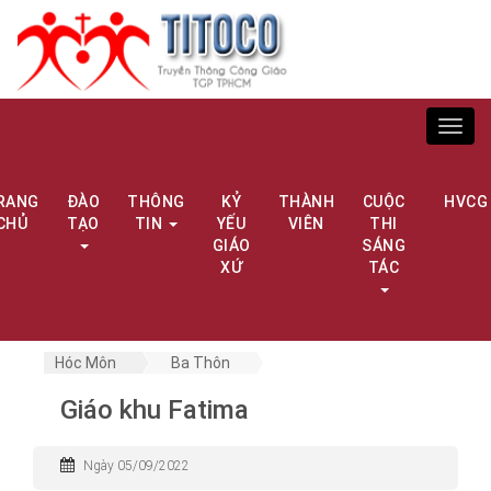
Toggl
navig
RANG
ĐÀO
THÔNG
KỶ
THÀNH
CUỘC
HVCG
CHỦ
TẠO
TIN
YẾU
VIÊN
THI
GIÁO
SÁNG
XỨ
TÁC
Hóc Môn
Ba Thôn
Giáo khu Fatima
Ngày 05/09/2022