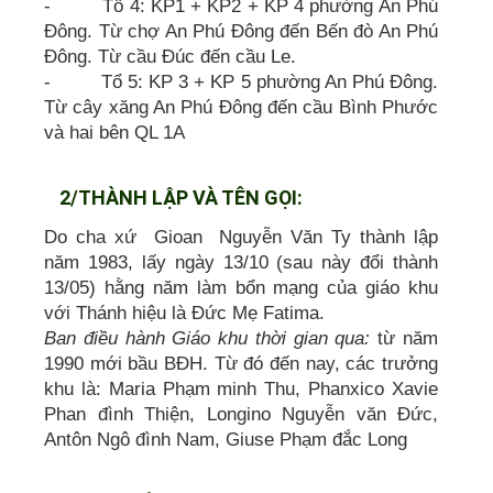
- Tổ 4: KP1 + KP2 + KP 4 phường An Phú
Đông. Từ chợ An Phú Đông đến Bến đò An Phú
Đông. Từ cầu Đúc đến cầu Le.
- Tổ 5: KP 3 + KP 5 phường An Phú Đông.
Từ cây xăng An Phú Đông đến cầu Bình Phước
và hai bên QL 1A
2/THÀNH LẬP VÀ TÊN GỌI:
Do cha xứ Gioan Nguyễn Văn Ty thành lập
năm 1983, lấy ngày 13/10 (sau này đổi thành
13/05) hằng năm làm bổn mạng của giáo khu
với Thánh hiệu là Đức Mẹ Fatima.
Ban điều hành Giáo khu thời gian qua:
từ năm
1990 mới bầu BĐH. Từ đó đến nay, các trưởng
khu là: Maria Phạm minh Thu, Phanxico Xavie
Phan đình Thiện, Longino Nguyễn văn Đức,
Antôn Ngô đình Nam, Giuse Phạm đắc Long