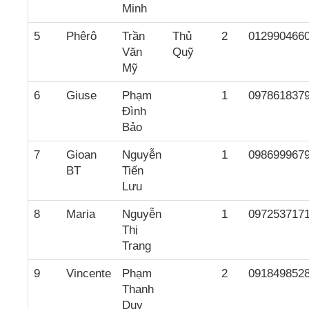
Minh
5
Phêrô
Trần
Thủ
2
012990466
Văn
Quỹ
Mỹ
6
Giuse
Phạm
1
097861837
Đình
Bảo
7
Gioan
Nguyễn
1
098699967
BT
Tiến
Lưu
8
Maria
Nguyễn
1
097253717
Thị
Trang
9
Vincente
Phạm
2
091849852
Thanh
Duy