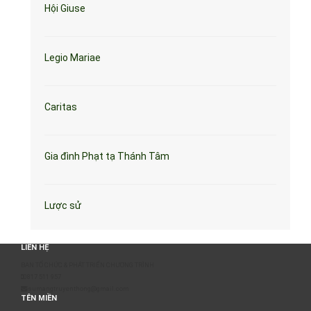
Hội Giuse
Legio Mariae
Caritas
Gia đình Phạt tạ Thánh Tâm
Lược sử
LIÊN HỆ
BAN TỔ CHỨC & PHÁT TRIỂN CHƯƠNG TRÌNH
0817 511 957
sumangtruyenthong@gmail.com
TÊN MIỀN