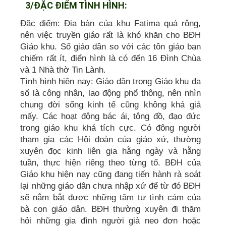
3/ĐẶC ĐIỂM TÌNH HÌNH:
Đặc điểm:
Địa bàn của khu Fatima quá rộng,
nên việc truyền giáo rất là khó khăn cho BĐH
Giáo khu. Số giáo dân so với các tôn giáo bạn
chiếm rất ít, điển hình là có đến 16 Đình Chùa
và 1 Nhà thờ Tin Lành.
Tình hình hiện nay
: Giáo dân trong Giáo khu đa
số là công nhân, lao động phổ thông, nên nhìn
chung đời sống kinh tế cũng không khá giả
mấy. Các hoạt động bác ái, tông đồ, đạo đức
trong giáo khu khá tích cực. Có đông người
tham gia các Hội đoàn của giáo xứ, thường
xuyên đọc kinh liên gia hằng ngày và hằng
tuần, thực hiện riêng theo từng tổ. BĐH của
Giáo khu hiện nay cũng đang tiến hành rà soát
lại những giáo dân chưa nhập xứ để từ đó BĐH
sẽ nắm bắt được những tâm tư tình cảm của
bà con giáo dân. BĐH thường xuyên đi thăm
hỏi những gia đình người già neo đơn hoặc