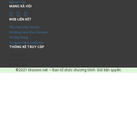
titocovn.net
MẠNG XÃ HỘI
WEB LIÊN KẾT
Tổng Giáo phận Sài Gòn
Hội đồng Giám Mục Việt Nam
TV Hiệp Thông
Trung tâm Mục vụ Sài Gòn
THỐNG KÊ TRUY CẬP
Số truy cập
Đang online
IP Address
©2021 titocovn.net — Ban tổ chức chương trình. Giữ bản quyền.