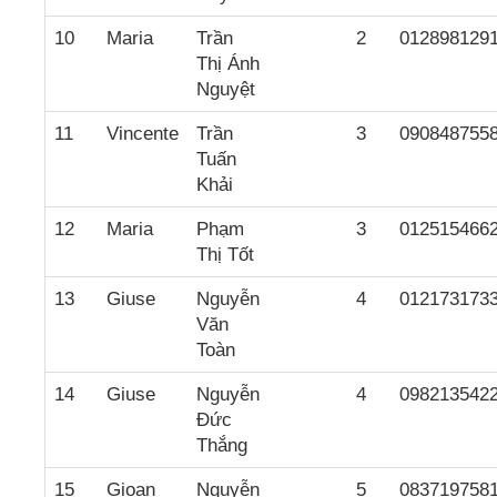
10
Maria
Trần
2
012898129
Thị Ánh
Nguyệt
11
Vincente
Trần
3
090848755
Tuấn
Khải
12
Maria
Phạm
3
012515466
Thị Tốt
13
Giuse
Nguyễn
4
012173173
Văn
Toàn
14
Giuse
Nguyễn
4
098213542
Đức
Thắng
15
Gioan
Nguyễn
5
083719758