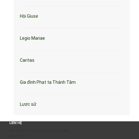
Hội Giuse
Legio Mariae
Caritas
Gia đình Phạt tạ Thánh Tâm
Lược sử
LIÊN HỆ
BAN TỔ CHỨC & PHÁT TRIỂN CHƯƠNG TRÌNH
0817 511 957