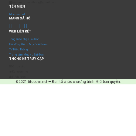
sumangtruyenthong@gmail.com
TÊN MIỀN
titocovn.net
MẠNG XÃ HỘI
WEB LIÊN KẾT
Tổng Giáo phận Sài Gòn
Hội đồng Giám Mục Việt Nam
TV Hiệp Thông
Trung tâm Mục vụ Sài Gòn
THỐNG KÊ TRUY CẬP
Số truy cập
Đang online
IP Address
©2021 titocovn.net — Ban tổ chức chương trình. Giữ bản quyền.