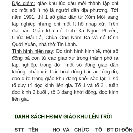
Đặc điểm:
giáo khu lúc đầu mới thành lập chỉ
có một số ít hộ là người dân địa phương. Tới
năm 1991, thì 1 số giáo dân từ Xóm Mới sang
lập nghiệp nhưng chỉ một ít hộ nhập xứ. Trên
địa bàn Giáo khu có Tịnh Xá Ngọc Phước,
Chùa Mái Lá, Chùa Ông Năm Đa và có Đình
Quới Xuân, nhà thờ Tin Lành.
Tình hình hiện nay
: Do tình hình kinh tế, một số
đông bà con từ các giáo xứ trong thành phố ra
lập nghiệp, trong đó một số đông giáo dân
không nhập xứ. Các hoạt động bác ái, tông đồ,
đạo đức trong giáo khu đang khởi sắc lại; 1 số
tổ duy trì đọc kinh liên gia. Tổ 1 và tổ 2 , tuần
đọc kinh 2 buổi , tổ 3 đang khởi động, đọc kinh
liên gia.
DANH SÁCH HĐMV GIÁO KHU LÊN TRỜI
STT
TÊN
HỌ VÀ
CHỨC
TỔ
ĐT DI ĐỘ