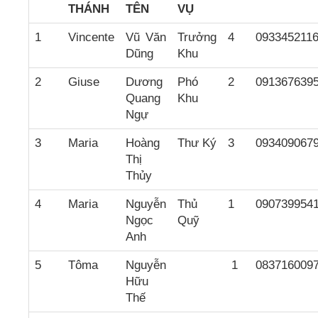
THÁNH
TÊN
VỤ
1
Vincente
Vũ Văn
Trưởng
4
093345211
Dũng
Khu
2
Giuse
Dương
Phó
2
091367639
Quang
Khu
Ngự
3
Maria
Hoàng
Thư Ký
3
093409067
Thị
Thủy
4
Maria
Nguyễn
Thủ
1
090739954
Ngọc
Quỹ
Anh
5
Tôma
Nguyễn
1
083716009
Hữu
Thế