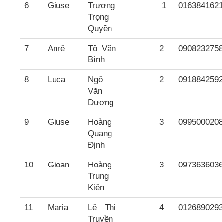
6
Giuse
Trương
1
016384162
Trọng
Quyền
7
Anrê
Tô Văn
2
090823275
Bình
8
Luca
Ngô
2
091884259
Văn
Dương
9
Giuse
Hoàng
3
099500020
Quang
Định
10
Gioan
Hoàng
3
097363603
Trung
Kiên
11
Maria
Lê Thị
4
012689029
Truyền