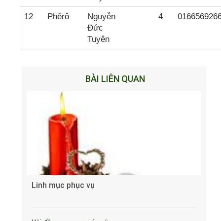
12
Phêrô
Nguyễn
4
016656926
Đức
Tuyên
BÀI LIÊN QUAN
Linh mục phục vụ