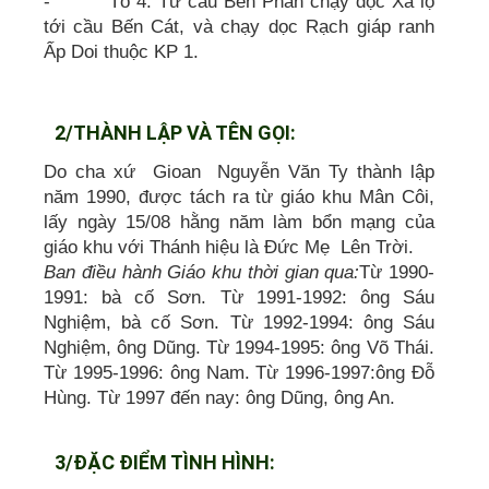
- Tổ 4: Từ cầu Bến Phân chạy dọc Xa lộ
tới cầu Bến Cát, và chạy dọc Rạch giáp ranh
Ấp Doi thuộc KP 1.
2/THÀNH LẬP VÀ TÊN GỌI:
Do cha xứ Gioan Nguyễn Văn Ty thành lập
năm 1990, được tách ra từ giáo khu Mân Côi,
lấy ngày 15/08 hằng năm làm bổn mạng của
giáo khu với Thánh hiệu là Đức Mẹ Lên Trời.
Ban điều hành Giáo khu thời gian qua:
Từ 1990-
1991: bà cố Sơn. Từ 1991-1992: ông Sáu
Nghiệm, bà cố Sơn. Từ 1992-1994: ông Sáu
Nghiệm, ông Dũng. Từ 1994-1995: ông Võ Thái.
Từ 1995-1996: ông Nam. Từ 1996-1997:ông Đỗ
Hùng. Từ 1997 đến nay: ông Dũng, ông An.
3/ĐẶC ĐIỂM TÌNH HÌNH: