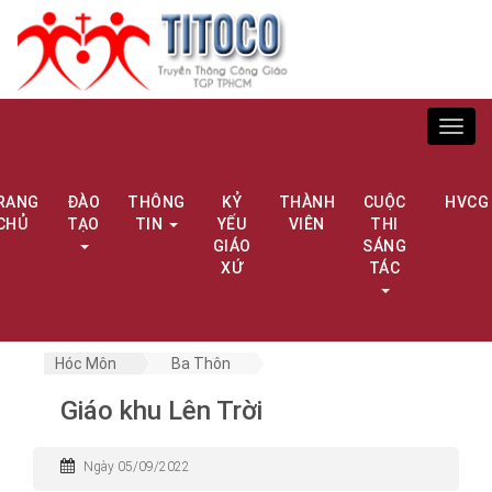
Toggl
navig
RANG
ĐÀO
THÔNG
KỶ
THÀNH
CUỘC
HVCG
CHỦ
TẠO
TIN
YẾU
VIÊN
THI
GIÁO
SÁNG
XỨ
TÁC
Hóc Môn
Ba Thôn
Giáo khu Lên Trời
Ngày 05/09/2022