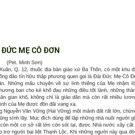
 ĐỨC MẸ CÔ ĐƠN
(Pet. Minh Sơn)
Xuân, Q. 12, thuộc địa bàn giáo xứ Ba Thôn, có một khu đ
ng đảo tín hữu thập phương quen gọi là Đài Đức Mẹ Cô Đ
ận. Những mẩu chuyện về sự linh thiêng của Mẹ nhậm lờ
hương ban cho kẻ khổ đau những điều tốt lành, những thà
hăn gian khổ, không chỉ là giáo dân mà còn rất nhiều lươ
linh của Mẹ được đồn đãi vang xa.
g Nguyễn Văn Vững (Hai Vững) một mảnh đất rất lớn, chừ
rũng sình lầy. Mục đích dùng để lập những nhà nuôi người g
n còn một cơ sở rất lớn còn sót lại, được Nhà nước xây cất 
 trợ người bại liệt Thạnh Lộc. Khi những người này qua đờ