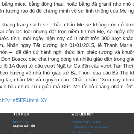
 bằng mica, bằng đồng thau, hoặc bằng đá granit nho nhỏ 
 tường rào đủ để chứng minh về sự linh thiêng của Mẹ n
 khang trang sạch sẽ, chắc chắn Mẹ sẽ không còn cô đơn
 còn lạc loài nhưng đặt trọn niềm tin nơi Mẹ, sẽ ngày đ
ớc tính, mỗi ngày hiện nay có ít nhất trên 300 lượt khá
. Nhân ngày Tết dương lịch 01/01/2015, lễ Thánh Maria
hôn – đã đến cử hành nghi thức làm phép tượng và khuôn
Don Bosco, các cha trong dòng và nhiều giáo dân trong giá
ốc lộ 1A đoạn từ cầu vượt Ngã tư Ga đến cầu vượt Tân Thới
theo hướng về nhà thờ giáo xứ Ba Thôn, qua cầu Bà The k
ng lại, chào Mẹ và nguyện cầu. Chắc chắn: “Xưa nay chưa
xin bàu chữa cứu giúp mà Đức Mẹ từ bỏ chẳng nhậm lời” 
atch?v=sf5ERUmhHXY
TÊN MIỀN
WEB LIÊN KẾT
titocovn.net
Tổng Giáo phận Sài Gòn
MẠNG XÃ HỘI
Hội đồng Giám Mục Việt Nam
TV Hiệp Thông