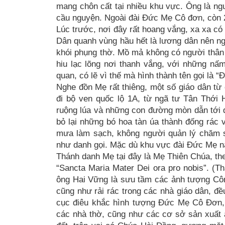
mang chôn cất tại nhiều khu vực. Ông là ngư
cầu nguyện. Ngoài đài Đức Mẹ Cô đơn, còn 
Lúc trước, nơi đây rất hoang vắng, xa xa có
Dân quanh vùng hầu hết là lương dân nên ng
khói phụng thờ. Mồ mả không có người thân 
hiu lạc lõng nơi thanh vắng, với những 
quan, có lẽ vì thế mà hình thành tên gọi là 
Nghe đồn Mẹ rất thiêng, một số giáo dân t
đi bộ ven quốc lộ 1A, từ ngã tư Tân Thới 
ruộng lúa và những con đường mòn dẫn tới 
bỏ lại những bó hoa tàn úa thành đống rác 
mưa làm sạch, không người quản lý chăm 
như danh gọi. Mặc dù khu vực đài Đức Mẹ nằm
Thánh danh Mẹ tại đây là Mẹ Thiên Chúa, the
“Sancta Maria Mater Dei ora pro nobis”. (
ông Hai Vững là sưu tầm các ảnh tượng Côn
cũng như rải rác trong các nhà giáo dân, 
cục điêu khắc hình tượng Đức Mẹ Cô Đơn,
các nhà thờ, cũng như các cơ sở sản xuất 