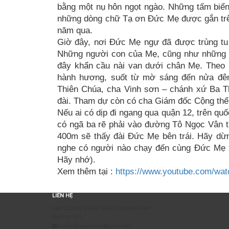
bằng một nụ hôn ngọt ngào. Những tấm biển
những dòng chữ Tạ ơn Đức Mẹ được gắn trên
năm qua.
Giờ đây, nơi Đức Mẹ ngự đã được trùng tu
Những người con của Mẹ, cũng như những ai
đây khẩn cầu nài van dưới chân Mẹ. Theo ư
hành hương, suốt từ mờ sáng đến nửa đêm
Thiên Chúa, cha Vinh sơn – chánh xứ Ba T
đài. Tham dự còn có cha Giám đốc Cộng thể 
Nếu ai có dịp đi ngang qua quận 12, trên qu
có ngã ba rẽ phải vào đường Tô Ngọc Vân 
400m sẽ thấy đài Đức Mẹ bên trái. Hãy dừ
nghe có người nào chạy đến cùng Đức Mẹ 
Hãy nhớ).
Xem thêm tại :
https://www.youtube.com/w
LIÊN HỆ
BAN TỔ CHỨC & PHÁT TRIỂN CHƯƠNG TRÌNH
0817 511 957
sumangtruyenthong@gmail.com