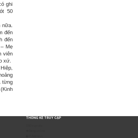
có ghi
gót 50
 nữa.
êm đến
ch đến
 – Mẹ
 viên
o xứ.
 Hiệp,
hoảng
 từng
(Kinh
THỐNG KÊ TRUY CẬP
Số truy cập
Đang online
IP Address