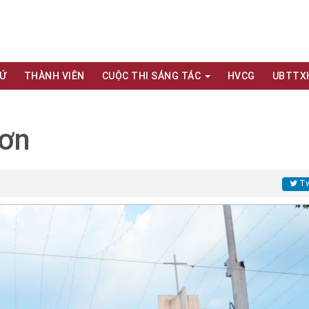
XỨ
THÀNH VIÊN
CUỘC THI SÁNG TÁC
HVCG
UBTTX
Đơn
Tw