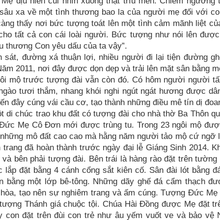
 Mẹ dịu hiền cúi nhìn xuống thật trìu mến. Chiêm ngưỡng
sâu xa về một tình thương bao la của người mẹ đối với c
àng thấy nơi bức tượng toát lên một tình cảm mãnh liệt củ
ho tất cả con cái loài người. Bức tượng như nói lên đượ
u thương Con yêu dấu của ta vậy”.
sát, đường xá thuận lợi, nhiều người đi lại tiện đường g
ăm 2011, nơi đây được dọn dẹp và trải lên mặt sân bằng m
ngôi mộ trước tượng đài vẫn còn đó. Có hôm người người t
ngào tươi thắm, nhang khói nghi ngút ngát hương được dâ
ến đây cúng vái cầu cơ, tạo thành những điều mê tín dị đoa
t di chúc trao khu đất có tượng đài cho nhà thờ Ba Thôn qu
 Đức Mẹ Cô Đơn mới được trùng tu. Trong 23 ngôi mộ đượ
 là những mô đất cao cao mà hằng năm người tảo mộ cứ ngỡ 
h trang đã hoàn thành trước ngày đại lễ Giáng Sinh 2014. K
à bên phải tượng đài. Bên trái là hàng rào đặt trên tường
lắp đặt bằng 4 cánh cổng sắt kiên cố. Sân đài lót bằng đ
n bằng một lớp bê-tông. Những dãy ghế đá cẩm thạch đư
ài hòa, tạo nên sự nghiêm trang và ấm cúng. Tượng Đức M
c tượng Thánh giá chuộc tội. Chúa Hài Đồng được Mẹ đặt tr
 con đặt trên đùi con trẻ như âu yếm vuốt ve và bảo vệ