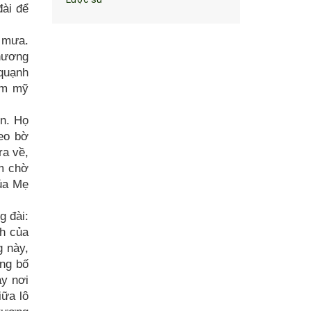
đài để
h mưa.
 hương
 quạnh
ém mỹ
ện. Họ
heo bờ
ra về,
ám chờ
ủa Mẹ
g đài:
ch của
g này,
ằng bố
y nơi
iữa lô