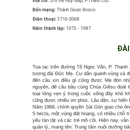
Địa chỉ:
5/6 Hà Huy Giáp, P.Thạnh Lộc
Bổn mạng:
Thánh Gioan Bosco
Điện thoại:
3716 0068
Năm thành lập:
1975 - 1987
ĐÀI
Tọa lạc trên đường Tô Ngọc Vân, P. Thạnh 
tượng đài Đức Mẹ. Cư dân quanh vùng và đô
đến cầu xin điều gì cũng được Mẹ đón nh
nguyện, để cầu bầu cùng Chúa Giêsu đoái t
toại lòng vẹn ý trong cuộc sống đầy khó k
cũng được nhiều ơn phúc. Lâu dần, sự hiển 
Năm 1968, chính quyền Sài Gòn giao cho ôn
5 hecta, một vùng đất hoang, có nhiều chỗ t
yếu tàn tật và các trẻ mồ côi. Hiện nay, vẫ
quản lý, mang tên: Trung tâm nuôi dưỡng bảo