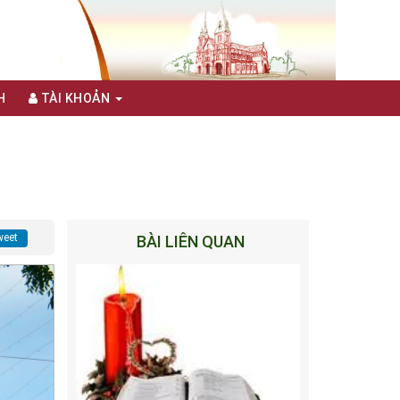
H
TÀI KHOẢN
eet
BÀI LIÊN QUAN