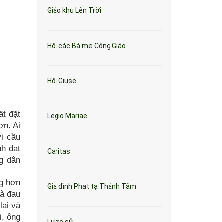
Giáo khu Lên Trời
Hội các Bà mẹ Công Giáo
Hội Giuse
ất đặt
Legio Mariae
ơn. Ai
i cầu
nh đạt
Caritas
ng dân
ng hơn
Gia đình Phạt tạ Thánh Tâm
ià đau
lại và
i, ông
Lược sử