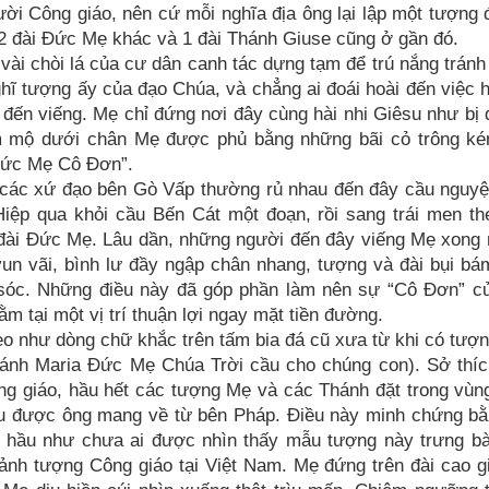
ời Công giáo, nên cứ mỗi nghĩa địa ông lại lập một tượng 
2 đài Đức Mẹ khác và 1 đài Thánh Giuse cũng ở gần đó.
 vài chòi lá của cư dân canh tác dựng tạm để trú nắng trán
hĩ tượng ấy của đạo Chúa, và chẳng ai đoái hoài đến việc
đến viếng. Mẹ chỉ đứng nơi đây cùng hài nhi Giêsu như bị
nấm mộ dưới chân Mẹ được phủ bằng những bãi cỏ trông k
“Đức Mẹ Cô Đơn”.
ừ các xứ đạo bên Gò Vấp thường rủ nhau đến đây cầu nguy
Hiệp qua khỏi cầu Bến Cát một đoạn, rồi sang trái men t
đài Đức Mẹ. Lâu dần, những người đến đây viếng Mẹ xong 
vun vãi, bình lư đầy ngập chân nhang, tượng và đài bụi b
sóc. Những điều này đã góp phần làm nên sự “Cô Đơn” c
 tại một vị trí thuận lợi ngay mặt tiền đường.
o như dòng chữ khắc trên tấm bia đá cũ xưa từ khi có tượn
Thánh Maria Đức Mẹ Chúa Trời cầu cho chúng con). Sở thí
g giáo, hầu hết các tượng Mẹ và các Thánh đặt trong vùn
đều được ông mang về từ bên Pháp. Điều này minh chứng b
 hầu như chưa ai được nhìn thấy mẫu tượng này trưng bà
ảnh tượng Công giáo tại Việt Nam. Mẹ đứng trên đài cao g