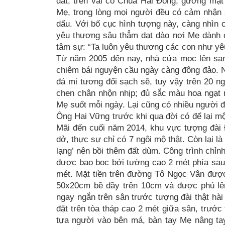
đất, trên vai có Chúa Hài Đồng, gương mặt
Mẹ, trong lòng mọi người đều có cảm nhận 
dấu. Với bố cục hình tượng này, càng nhìn c
yêu thương sâu thẳm dạt dào nơi Mẹ dành c
tâm sự: “Ta luôn yêu thương các con như yê
Từ năm 2005 đến nay, nhà cửa mọc lên san 
chiêm bái nguyện cầu ngày càng đông đảo. N
đá mi tương đối sạch sẽ, tuy vậy trên 20 
chen chân nhộn nhịp; đủ sắc màu hoa ngạt 
Mẹ suốt mỗi ngày. Lại cũng có nhiều người đ
Ông Hai Vững trước khi qua đời có để lại mộ
Mãi đến cuối năm 2014, khu vực tượng đài
dở, thực sự chỉ có 7 ngôi mộ thật. Còn lại
lạng’ nên bồi thêm đất dùm. Công trình chỉn
được bao bọc bởi tường cao 2 mét phía sau v
mét. Mặt tiền trên đường Tô Ngọc Vân được 
50x20cm bề dầy trên 10cm và được phủ lê
ngay ngắn trên sân trước tượng đài thật h
đặt trên tòa tháp cao 2 mét giữa sân, trướ
tựa người vào bên má, bàn tay Mẹ nâng tay