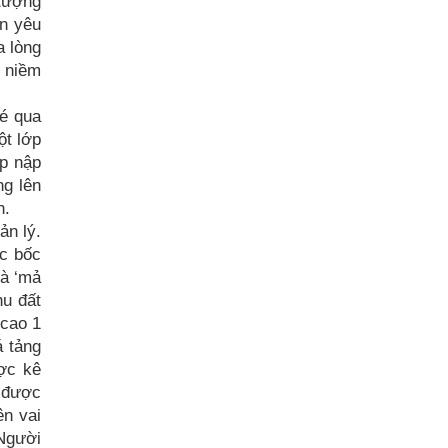
 tượng
on yêu
a lòng
c niềm
hé qua
ột lớp
ấp nập
ng lên
n.
ản lý.
c bốc
là ‘mả
hu đất
 cao 1
á tảng
ợc kê
ẹ được
ên vai
 Người