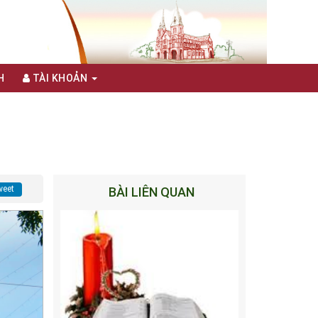
H
TÀI KHOẢN
eet
BÀI LIÊN QUAN