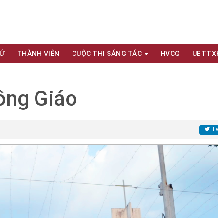
XỨ
THÀNH VIÊN
CUỘC THI SÁNG TÁC
HVCG
UBTTX
ông Giáo
Tw