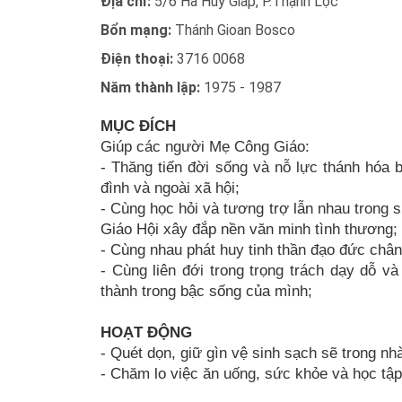
Địa chỉ:
5/6 Hà Huy Giáp, P.Thạnh Lộc
Bổn mạng:
Thánh Gioan Bosco
Điện thoại:
3716 0068
Năm thành lập:
1975 - 1987
MỤC ĐÍCH
Giúp các người Mẹ Công Giáo:
- Thăng tiến đời sống và nỗ lực thánh hóa
đình và ngoài xã hội;
- Cùng học hỏi và tương trợ lẫn nhau trong 
Giáo Hội xây đắp nền văn minh tình thương;
- Cùng nhau phát huy tinh thần đạo đức châ
- Cùng liên đới trong trọng trách dạy dỗ 
thành trong bậc sống của mình;
HOẠT ĐỘNG
- Quét dọn, giữ gìn vệ sinh sạch sẽ trong nh
- Chăm lo việc ăn uống, sức khỏe và học tập