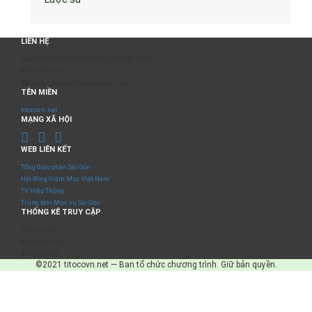
LIÊN HỆ
BAN TỔ CHỨC & PHÁT TRIỂN CHƯƠNG TRÌNH
0817 511 957
sumangtruyenthong@gmail.com
TÊN MIỀN
titocovn.net
MẠNG XÃ HỘI
WEB LIÊN KẾT
Tổng Giáo phận Sài Gòn
Hội đồng Giám Mục Việt Nam
TV Hiệp Thông
Trung tâm Mục vụ Sài Gòn
THỐNG KÊ TRUY CẬP
Số truy cập
Đang online
IP Address
©2021 titocovn.net — Ban tổ chức chương trình. Giữ bản quyền.