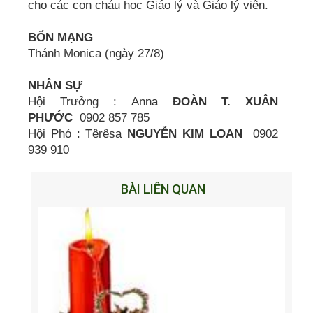
cho các con cháu học Giáo lý và Giáo lý viên.
BỔN MẠNG
Thánh Monica (ngày 27/8)
NHÂN SỰ
Hội Trưởng : Anna
ĐOÀN T. XUÂN
PHƯỚC
0902 857 785
Hội Phó : Têrêsa
NGUYỄN KIM LOAN
0902
939 910
BÀI LIÊN QUAN