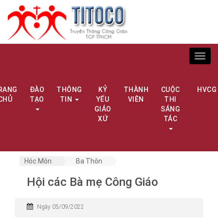
Toggl
navig
RANG
ĐÀO
THÔNG
KỶ
THÀNH
CUỘC
HVCG
CHỦ
TẠO
TIN
YẾU
VIÊN
THI
GIÁO
SÁNG
XỨ
TÁC
Hóc Môn
Ba Thôn
Hội các Bà mẹ Công Giáo
Ngày 05/09/2022