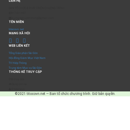
LIÊN HỆ
BAN TỔ CHỨC & PHÁT TRIỂN CHƯƠNG TRÌNH
0817 511 957
sumangtruyenthong@gmail.com
TÊN MIỀN
titocovn.net
MẠNG XÃ HỘI
WEB LIÊN KẾT
Tổng Giáo phận Sài Gòn
Hội đồng Giám Mục Việt Nam
TV Hiệp Thông
Trung tâm Mục vụ Sài Gòn
THỐNG KÊ TRUY CẬP
Số truy cập
Đang online
IP Address
©2021 titocovn.net — Ban tổ chức chương trình. Giữ bản quyền.