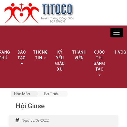
Toggl
navig
RANG
ĐÀO
THÔNG
KỶ
THÀNH
CUỘC
HVCG
CHỦ
TẠO
TIN
YẾU
VIÊN
THI
GIÁO
SÁNG
XỨ
TÁC
Hóc Môn
Ba Thôn
Hội Giuse
Ngày 05/09/2022