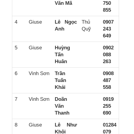
Văn Mã
750
855
4
Giuse
Lê Ngọc
Thủ
0907
Anh
Quỹ
243
649
5
Giuse
Huỳng
0902
Tấn
088
Huân
263
6
Vinh Sơn
Trần
0908
Tuấn
487
Khải
558
7
Vinh Sơn
Doãn
0919
Văn
255
Thanh
690
8
Giuse
Lê Như
01284
Khôi
079