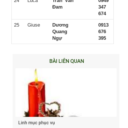
24
Luca
Trần Văn
0949
Đam
347
674
25
Giuse
Dương
0913
Quang
676
Ngự
395
BÀI LIÊN QUAN
Linh mục phục vụ