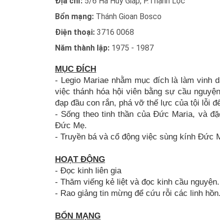
Địa chỉ:
5/6 Hà Huy Giáp, P.Thạnh Lộc
Bổn mạng:
Thánh Gioan Bosco
Điện thoại:
3716 0068
Năm thành lập:
1975 - 1987
MỤC ĐÍCH
- Legio Mariae nhằm mục đích là làm vinh d
việc thánh hóa hội viên bằng sự cầu nguyệ
đạp đầu con rắn, phá vỡ thế lực của tội lỗi
- Sống theo tinh thần của Đức Maria, và đ
Đức Mẹ.
- Truyền bá và cổ động việc sùng kính Đức 
HOẠT ĐỘNG
- Đọc kinh liên gia
- Thăm viếng kẻ liệt và đọc kinh cầu nguyện.
- Rao giảng tin mừng để cứu rỗi các linh hồn
BỔN MẠNG