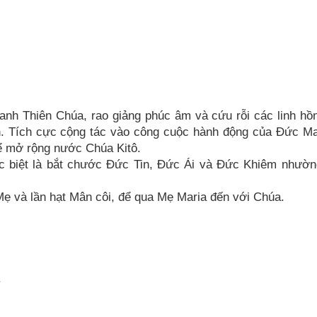
anh Thiên Chúa, rao giảng phúc âm và cứu rỗi các linh hồ
n. Tích cực cộng tác vào công cuộc hành động của Đức Ma
 để mở rộng nước Chúa Kitô.
ặc biệt là bắt chước Đức Tin, Đức Ái và Đức Khiêm nhườ
Mẹ và lần hạt Mân côi, để qua Mẹ Maria đến với Chúa.
.