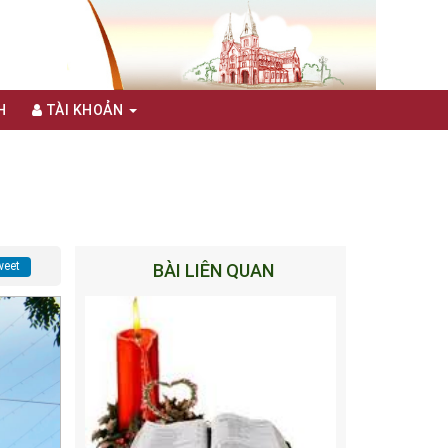
H
TÀI KHOẢN
eet
BÀI LIÊN QUAN