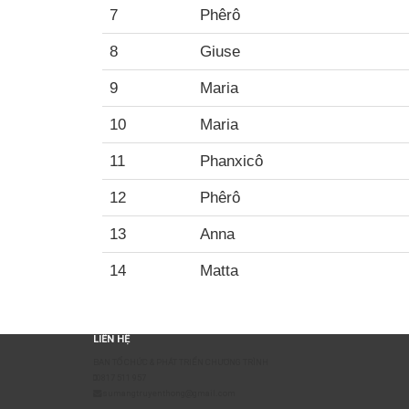
7
Phêrô
8
Giuse
9
Maria
10
Maria
11
Phanxicô
12
Phêrô
13
Anna
14
Matta
LIÊN HỆ
BAN TỔ CHỨC & PHÁT TRIỂN CHƯƠNG TRÌNH
0817 511 957
sumangtruyenthong@gmail.com