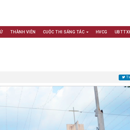
XỨ
THÀNH VIÊN
CUỘC THI SÁNG TÁC
HVCG
UBTTX
Tw