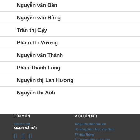
Nguyễn văn Bản
Nguyễn văn Hùng
Trần thị Cậy
Phạm thị Vương
Nguyễn văn Thành
Phan Thanh Long
Nguyễn thị Lan Hương
Nguyễn thị Anh
TÊN MIỀN
WEB LIÊN KẾT
titocovn.net
Tổng Giáo phận Sài Gòn
MẠNG XÃ HỘI
Hội đồng Giám Mục Việt Nam
TV Hiệp Thông
Trung tâm Mục vụ Sài Gòn