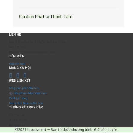
Gia đình Phạt tạ Thánh Tâm
LIÊN HỆ
BAN TỔ CHỨC & PHÁT TRIỂN CHƯƠNG TRÌNH
0817 511 957
sumangtruyenthong@gmail.com
TÊN MIỀN
titocovn.net
MẠNG XÃ HỘI
WEB LIÊN KẾT
Tổng Giáo phận Sài Gòn
Hội đồng Giám Mục Việt Nam
TV Hiệp Thông
Trung tâm Mục vụ Sài Gòn
THỐNG KÊ TRUY CẬP
Số truy cập
Đang online
IP Address
©2021 titocovn.net — Ban tổ chức chương trình. Giữ bản quyền.