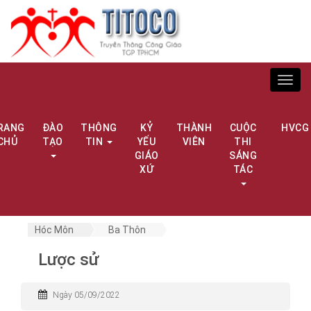
Toggl
navig
RANG
ĐÀO
THÔNG
KỶ
THÀNH
CUỘC
HVCG
CHỦ
TẠO
TIN
YẾU
VIÊN
THI
GIÁO
SÁNG
XỨ
TÁC
Hóc Môn
Ba Thôn
Lược sử
Ngày 05/09/2022