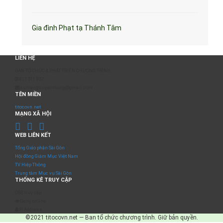
Gia đình Phạt tạ Thánh Tâm
LIÊN HỆ
BAN TỔ CHỨC & PHÁT TRIỂN CHƯƠNG TRÌNH
0817 511 957
sumangtruyenthong@gmail.com
TÊN MIỀN
titocovn.net
MẠNG XÃ HỘI
WEB LIÊN KẾT
Tổng Giáo phận Sài Gòn
Hội đồng Giám Mục Việt Nam
TV Hiệp Thông
Trung tâm Mục vụ Sài Gòn
THỐNG KÊ TRUY CẬP
Số truy cập
Đang online
IP Address
©2021 titocovn.net — Ban tổ chức chương trình. Giữ bản quyền.