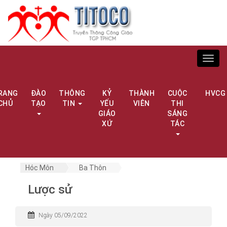
Toggl
navig
RANG
ĐÀO
THÔNG
KỶ
THÀNH
CUỘC
HVCG
CHỦ
TẠO
TIN
YẾU
VIÊN
THI
GIÁO
SÁNG
XỨ
TÁC
Hóc Môn
Ba Thôn
Lược sử
Ngày 05/09/2022