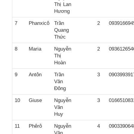
Thị Lan
Hương
7
Phanxicô
Trần
2
093916694
Quang
Thức
8
Maria
Nguyễn
2
093612654
Thị
Hoàn
9
Antôn
Trần
3
090399391
Văn
Đông
10
Giuse
Nguyễn
3
016651083
Văn
Huy
11
Phêrô
Nguyễn
4
090339064
Văn