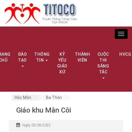
Toggl
navig
RANG
ĐÀO
THÔNG
KỶ
THÀNH
CUỘC
HVCG
CHỦ
TẠO
TIN
YẾU
VIÊN
THI
GIÁO
SÁNG
XỨ
TÁC
Hóc Môn
Ba Thôn
Giáo khu Mân Côi
Ngày 05/09/2022