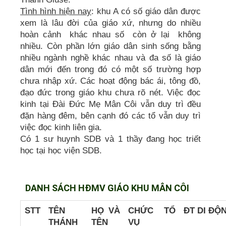
Tình hình hiện nay
: khu A có số giáo dân được
xem là lâu đời của giáo xứ, nhưng do nhiều
hoàn cảnh khác nhau số còn ở lại không
nhiều. Còn phần lớn giáo dân sinh sống bằng
nhiều ngành nghề khác nhau và đa số là giáo
dân mới đến trong đó có một số trường hợp
chưa nhập xứ. Các hoạt động bác ái, tông đồ,
đạo đức trong giáo khu chưa rõ nét. Việc đọc
kinh tại Đài Đức Mẹ Mân Côi vẫn duy trì đều
đặn hàng đêm, bên cạnh đó các tổ vẫn duy trì
việc đọc kinh liên gia.
Có 1 sư huynh SDB và 1 thầy đang học triết
học tại học viện SDB.
DANH SÁCH HĐMV GIÁO KHU MÂN CÔI
STT
TÊN
HỌ VÀ
CHỨC
TỔ
ĐT DI ĐỘ
THÁNH
TÊN
VỤ