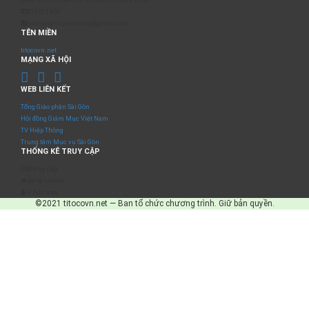
0817 511 957
sumangtruyenthong@gmail.com
TÊN MIỀN
titocovn.net
MẠNG XÃ HỘI
WEB LIÊN KẾT
Tổng Giáo phận Sài Gòn
Hội đồng Giám Mục Việt Nam
TV Hiệp Thông
Trung tâm Mục vụ Sài Gòn
THỐNG KÊ TRUY CẬP
Số truy cập
Đang online
IP Address
©2021 titocovn.net — Ban tổ chức chương trình. Giữ bản quyền.