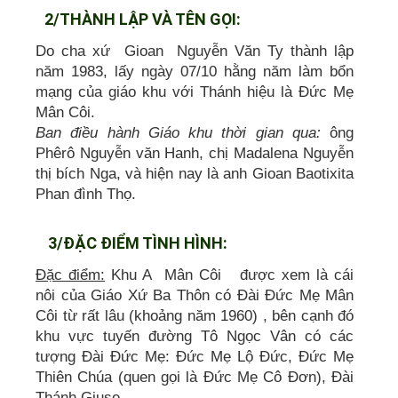
2/THÀNH LẬP VÀ TÊN GỌI:
Do cha xứ Gioan Nguyễn Văn Ty thành lập
năm 1983, lấy ngày 07/10 hằng năm làm bổn
mạng của giáo khu với Thánh hiệu là Đức Mẹ
Mân Côi.
Ban điều hành Giáo khu thời gian qua:
ông
Phêrô Nguyễn văn Hanh, chị Madalena Nguyễn
thị bích Nga, và hiện nay là anh Gioan Baotixita
Phan đình Thọ.
3/ĐẶC ĐIỂM TÌNH HÌNH:
Đặc điểm:
Khu A Mân Côi được xem là cái
nôi của Giáo Xứ Ba Thôn có Đài Đức Mẹ Mân
Côi từ rất lâu (khoảng năm 1960) , bên cạnh đó
khu vực tuyến đường Tô Ngọc Vân có các
tượng Đài Đức Mẹ: Đức Mẹ Lộ Đức, Đức Mẹ
Thiên Chúa (quen gọi là Đức Mẹ Cô Đơn), Đài
Thánh Giuse.