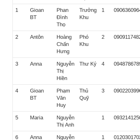
1
Gioan
Phan
Trưởng
1
090636096
BT
Đình
Khu
Thọ
2
Antôn
Hoàng
Phó
2
090911748
Chấn
Khu
Hưng
3
Anna
Nguyễn
Thư Ký
4
094878678
Thị
Hiền
4
Gioan
Phạm
Thủ
3
090220399
BT
Văn
Quỹ
Huy
5
Maria
Nguyễn
1
093214125
Thị Anh
6
Anna
Nguyễn
1
012030170