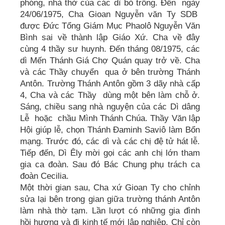
phóng, nhà thờ của các dì bỏ trống. Đến ngày
24/06/1975, Cha Gioan Nguyễn văn Ty SDB
được Đức Tổng Giám Mục Phaolô Nguyễn Văn
Bình sai về thành lập Giáo Xứ. Cha về đây
cùng 4 thầy sư huynh. Đến tháng 08/1975, các
dì Mến Thánh Giá Chợ Quán quay trở về. Cha
và các Thầy chuyển qua ở bên trường Thánh
Antôn. Trường Thánh Antôn gồm 3 dãy nhà cấp
4, Cha và các Thầy dùng một bên làm chỗ ở.
Sáng, chiều sang nhà nguyện của các Dì dâng
Lễ hoặc chầu Mình Thánh Chúa. Thầy Văn lập
Hội giúp lễ, chọn Thánh Đaminh Saviô làm Bổn
mạng. Trước đó, các dì và các chị đệ tử hát lễ.
Tiếp đến, Dì Êly mời gọi các anh chị lớn tham
gia ca đoàn. Sau đó Bác Chung phụ trách ca
đoàn Cecilia.
Một thời gian sau, Cha xứ Gioan Ty cho chỉnh
sửa lại bên trong gian giữa trường thánh Antôn
làm nhà thờ tạm. Lần lượt có những gia đình
hồi hương và đi kinh tế mới lập nghiệp. Chỉ còn