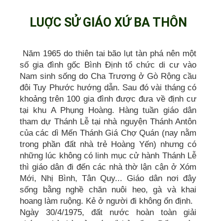
LUỢC SỬ GIÁO XỨ BA THÔN
Năm 1965 do thiên tai bão lụt tàn phá nên một
số gia đình gốc Bình Định tổ chức di cư vào
Nam sinh sống do Cha Trương ở Gò Rộng cầu
đôi Tuy Phước hướng dẫn. Sau đó vài tháng có
khoảng trên 100 gia đình được đưa về định cư
tại khu A Phụng Hoàng. Hàng tuần giáo dân
tham dự Thánh Lễ tại nhà nguyện Thánh Antôn
của các dì Mến Thánh Giá Chợ Quán (nay nằm
trong phần đất nhà trẻ Hoàng Yến) nhưng có
những lúc không có linh mục cử hành Thánh Lễ
thì giáo dân đi đến các nhà thờ lận cận ở Xóm
Mới, Nhị Bình, Tân Quy... Giáo dân nơi đây
sống bằng nghề chăn nuôi heo, gà và khai
hoang làm ruộng. Kẻ ở người đi không ổn định.
Ngày 30/4/1975, đất nước hoàn toàn giải