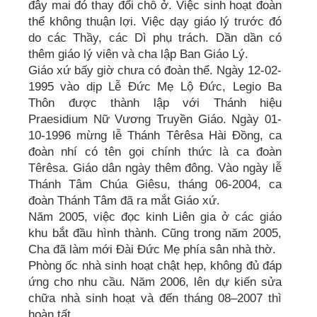
đây mai đó thay đổi chỗ ở. Việc sinh hoạt đoàn
thể không thuận lợi. Việc dạy giáo lý trước đó
do các Thầy, các Dì phụ trách. Dần dần có
thêm giáo lý viên và cha lập Ban Giáo Lý.
Giáo xứ bấy giờ chưa có đoàn thể. Ngày 12-02-
1995 vào dịp Lễ Đức Mẹ Lộ Đức, Legio Ba
Thôn được thành lập với Thánh hiệu
Praesidium Nữ Vương Truyền Giáo. Ngày 01-
10-1996 mừng lễ Thánh Têrêsa Hài Đồng, ca
đoàn nhí có tên gọi chính thức là ca đoàn
Têrêsa. Giáo dân ngày thêm đông. Vào ngày lễ
Thánh Tâm Chúa Giêsu, tháng 06-2004, ca
đoàn Thánh Tâm đã ra mắt Giáo xứ.
Năm 2005, việc đọc kinh Liên gia ở các giáo
khu bắt đầu hình thành. Cũng trong năm 2005,
Cha đã làm mới Đài Đức Mẹ phía sân nhà thờ.
Phòng ốc nhà sinh hoạt chật hẹp, không đủ đáp
ứng cho nhu cầu. Năm 2006, lên dự kiến sửa
chữa nhà sinh hoạt và đến tháng 08–2007 thì
hoàn tất.