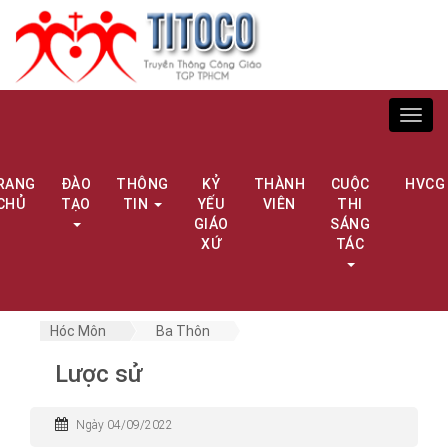
Toggl
navig
RANG
ĐÀO
THÔNG
KỶ
THÀNH
CUỘC
HVCG
CHỦ
TẠO
TIN
YẾU
VIÊN
THI
GIÁO
SÁNG
XỨ
TÁC
Hóc Môn
Ba Thôn
Lược sử
Ngày 04/09/2022