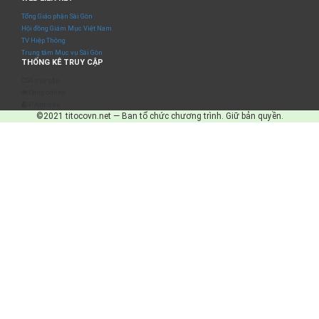
Tổng Giáo phận Sài Gòn
Hội đồng Giám Mục Việt Nam
TV Hiệp Thông
Trung tâm Mục vụ Sài Gòn
THỐNG KÊ TRUY CẬP
Số truy cập
Đang online
IP Address
©2021 titocovn.net — Ban tổ chức chương trình. Giữ bản quyền.