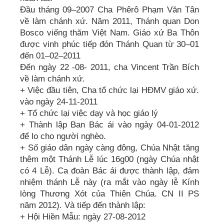
Đầu tháng 09–2007 Cha Phêrô Phạm Văn Tân
về làm chánh xứ. Năm 2011, Thánh quan Don
Bosco viếng thăm Việt Nam. Giáo xứ Ba Thôn
được vinh phúc tiếp đón Thánh Quan từ 30–01
đến 01–02–2011
Đến ngày 22 -08- 2011, cha Vincent Trần Bích
về làm chánh xứ.
+ Việc đầu tiên, Cha tổ chức lại HĐMV giáo xứ.
vào ngày 24-11-2011
+ Tổ chức lại việc dạy và học giáo lý
+ Thành lập Ban Bác ái vào ngày 04-01-2012
để lo cho người nghèo.
+ Số giáo dân ngày càng đông, Chúa Nhật tăng
thêm một Thánh Lễ lúc 16g00 (ngày Chúa nhật
có 4 Lễ). Ca đoàn Bác ái được thành lập, đảm
nhiệm thánh Lễ này (ra mắt vào ngày lễ Kính
lòng Thương Xót của Thiên Chúa. CN II PS
năm 2012). Và tiếp đến thành lập:
+ Hội Hiền Mẫu: ngày 27-08-2012