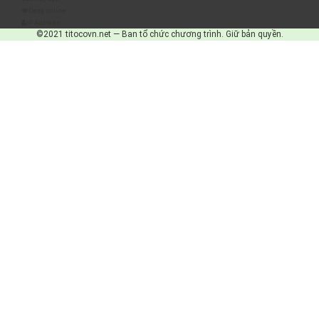
Đang online
IP Address
©2021 titocovn.net — Ban tổ chức chương trình. Giữ bản quyền.