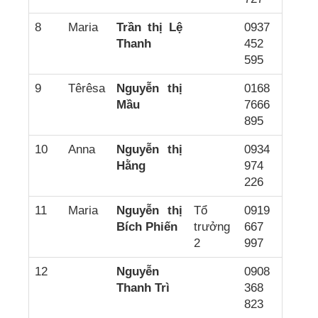
8
Maria
Trần thị Lệ
0937
Thanh
452
595
9
Têrêsa
Nguyễn thị
0168
Mầu
7666
895
10
Anna
Nguyễn thị
0934
Hằng
974
226
11
Maria
Nguyễn thị
Tổ
0919
Bích Phiến
trưởng
667
2
997
12
Nguyễn
0908
Thanh Trì
368
823