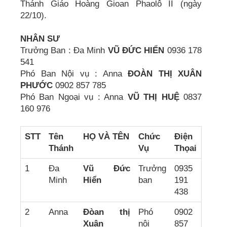
Thánh Giáo Hoàng Gioan Phaolô II (ngày
22/10).
NHÂN SƯ
Trưởng Ban : Đa Minh
VŨ ĐỨC HIỂN
0936 178
541
Phó Ban Nội vụ : Anna
ÐOÀN THỊ XUÂN
PHƯỚC
0902 857 785
Phó Ban Ngoại vụ : Anna
VŨ THỊ HUỆ
0837
160 976
STT
Tên
HỌ VÀ TÊN
Chức
Điện
Thánh
Vụ
Thọai
1
Đa
Vũ Đức
Trưởng
0935
Minh
Hiển
ban
191
438
2
Anna
Đòan thị
Phó
0902
Xuân
nội
857