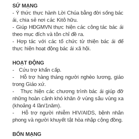
SỨ MẠNG
- Ý thức thực hành Lời Chúa bằng đời sống bác
ái, chia sẻ nơi các Kitô hữu.
- Giúp HĐGMVN thực hiện các công tác bác ái
theo mục đích và tôn chỉ đề ra.
- Hợp tác với các tổ chức từ thiện bác ái để
thực hiện hoạt động bác ái xã hội.
HOẠT ĐỘNG
- Cứu trợ khẩn cấp.
- Hỗ trợ hàng tháng người nghèo lương, giáo
trong Giáo xứ.
- Thực hiện các chương trình bác ái giúp đỡ
những hoàn cảnh khó khăn ở vùng sâu vùng xa
(khoảng 4 lần/1năm).
- Hỗ trợ người nhiễm HIV/AIDS, bệnh nhân
phong và người khuyết tật hòa nhập cộng đồng.
BỔN MẠNG