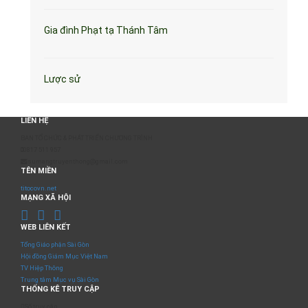
Gia đình Phạt tạ Thánh Tâm
Lược sử
LIÊN HỆ
BAN TỔ CHỨC & PHÁT TRIỂN CHƯƠNG TRÌNH
0817 511 957
sumangtruyenthong@gmail.com
TÊN MIỀN
titocovn.net
MẠNG XÃ HỘI
WEB LIÊN KẾT
Tổng Giáo phận Sài Gòn
Hội đồng Giám Mục Việt Nam
TV Hiệp Thông
Trung tâm Mục vụ Sài Gòn
THỐNG KÊ TRUY CẬP
Số truy cập