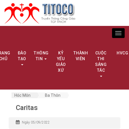
Toggl
navig
RANG
ĐÀO
THÔNG
KỶ
THÀNH
CUỘC
HVCG
CHỦ
TẠO
TIN
YẾU
VIÊN
THI
GIÁO
SÁNG
XỨ
TÁC
Hóc Môn
Ba Thôn
Caritas
Ngày 05/09/2022