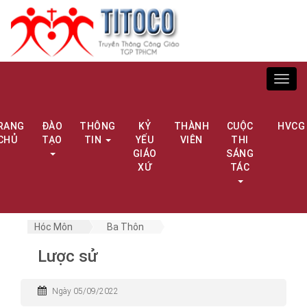
Toggl
navig
RANG
ĐÀO
THÔNG
KỶ
THÀNH
CUỘC
HVCG
CHỦ
TẠO
TIN
YẾU
VIÊN
THI
GIÁO
SÁNG
XỨ
TÁC
Hóc Môn
Ba Thôn
Lược sử
Ngày 05/09/2022