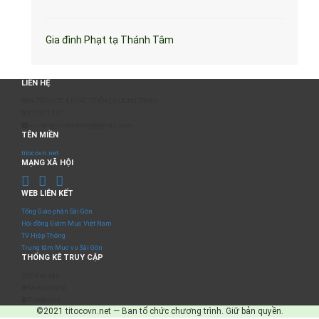
Gia đình Phạt tạ Thánh Tâm
LIÊN HỆ
BAN TỔ CHỨC & PHÁT TRIỂN CHƯƠNG TRÌNH
0817 511 957
sumangtruyenthong@gmail.com
TÊN MIỀN
titocovn.net
MẠNG XÃ HỘI
WEB LIÊN KẾT
Tổng Giáo phận Sài Gòn
Hội đồng Giám Mục Việt Nam
TV Hiệp Thông
Trung tâm Mục vụ Sài Gòn
THỐNG KÊ TRUY CẬP
Số truy cập
Đang online
IP Address
©2021 titocovn.net — Ban tổ chức chương trình. Giữ bản quyền.