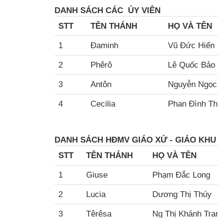
DANH SÁCH
CÁC ỦY VIÊN
STT
TÊN THÁNH
HỌ VÀ TÊN
1
Đaminh
Vũ Đức Hiển
2
Phêrô
Lê Quốc Bảo
3
Antôn
Nguyễn Ngọc
4
Cecilia
Phan Đình T
DANH SÁCH HĐMV GIÁO XỨ - GIÁO KHU
STT
TÊN THÁNH
HỌ VÀ TÊN
1
Giuse
Phạm Đắc Long
2
Lucia
Dương Thị Thúy
3
Têrêsa
Ng Thị Khánh Tra