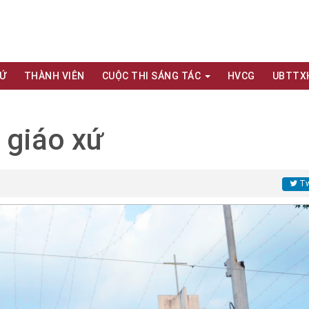
XỨ
THÀNH VIÊN
CUỘC THI SÁNG TÁC
HVCG
UBTTX
 giáo xứ
Tw