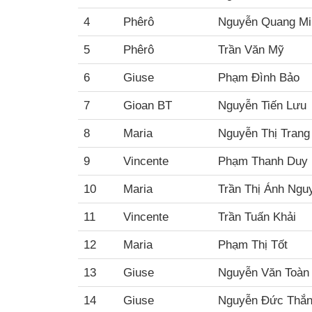
4
Phêrô
Nguyễn Quang Mi
5
Phêrô
Trần Văn Mỹ
6
Giuse
Phạm Đình Bảo
7
Gioan BT
Nguyễn Tiến Lưu
8
Maria
Nguyễn Thị Trang
9
Vincente
Phạm Thanh Duy
10
Maria
Trần Thị Ánh Ngu
11
Vincente
Trần Tuấn Khải
12
Maria
Phạm Thị Tốt
13
Giuse
Nguyễn Văn Toàn
14
Giuse
Nguyễn Đức Thắ