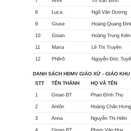
7
Anrê
Tô Văn Bình
8
Luca
Ngô Văn Dương
9
Giuse
Hoàng Quang Đị
10
Gioan
Hoàng Trung Kiê
11
Maria
Lê Thị Truyền
12
Phêrô
Nguyễn Đức Tuy
DANH SÁCH HĐMV GIÁO XỨ - GIÁO KHU
STT
TÊN THÁNH
HỌ VÀ TÊN
1
Gioan BT
Phan Đình Thọ
2
Antôn
Hoàng Chấn Hưng
3
Anna
Nguyễn Thị Hiền
4
Gioan BT
Phạm Văn Huy