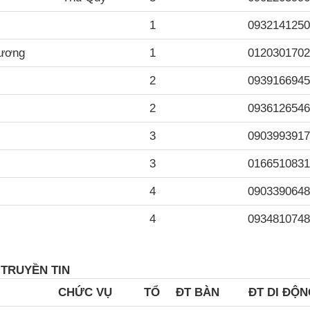
1
0932141250
Hương
1
0120301702
2
0939166945
2
0936126546
3
0903993917
3
0166510831
4
0903390648
4
0934810748
U
TRUYỀN TIN
CH
ỨC VỤ
TỔ
ĐT BÀN
ĐT DI ĐỘ