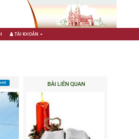
H
TÀI KHOẢN
eet
BÀI LIÊN QUAN