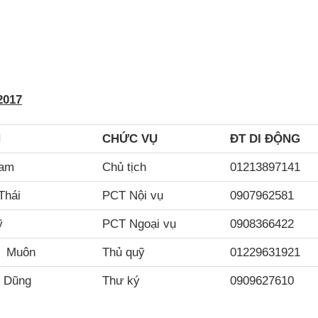
2017
N
CH
ỨC VỤ
ĐT DI ĐỘNG
Nam
Chủ tịch
01213897141
Thái
PCT Nội vụ
0907962581
ỹ
PCT Ngoại vụ
0908366422
m Muôn
Thủ quỹ
01229631921
 Dũng
Thư ký
0909627610