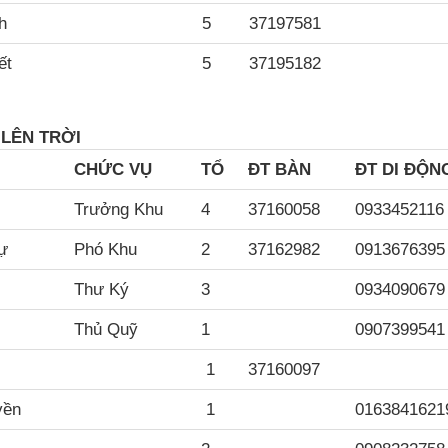
h
5
37197581
ết
5
37195182
 LÊN TRỜI
CH
ỨC VỤ
TỔ
ĐT BÀN
ĐT DI ĐỘN
Trưởng Khu
4
37160058
0933452116
ự
Phó Khu
2
37162982
0913676395
Thư Ký
3
0934090679
Thủ Quỹ
1
0907399541
1
37160097
yền
1
0163841621