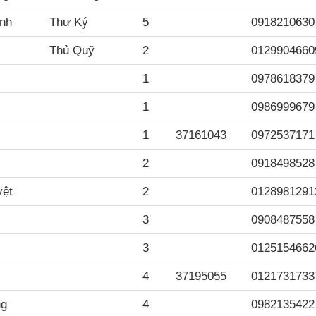
nh
Thư Ký
5
0918210630
Thủ Quỹ
2
0129904660
1
0978618379
1
0986999679
1
37161043
0972537171
2
0918498528
yệt
2
0128981291
3
0908487558
3
0125154662
4
37195055
0121731733
ng
4
0982135422