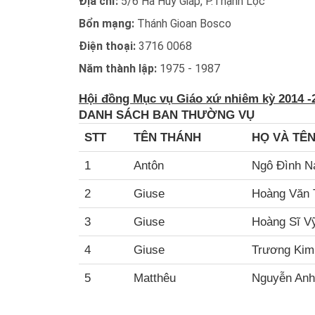
Địa chỉ:
5/6 Hà Huy Giáp, P.Thạnh Lộc
Bổn mạng:
Thánh Gioan Bosco
Điện thoại:
3716 0068
Năm thành lập:
1975 - 1987
Hội đồng Mục vụ Giáo xứ nhiêm kỳ 2014 -
DANH SÁCH
BAN THƯỜNG VỤ
STT
TÊN THÁNH
HỌ VÀ TÊ
1
Antôn
Ngô Đình 
2
Giuse
Hoàng Văn 
3
Giuse
Hoàng Sĩ V
4
Giuse
Trương Ki
5
Matthêu
Nguyễn Anh