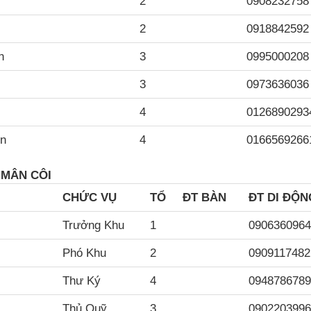
2
0908232758
2
0918842592
nh
3
0995000208
n
3
0973636036
4
0126890293
ên
4
0166569266
 MÂN CÔI
CH
ỨC VỤ
TỔ
ĐT BÀN
ĐT DI ĐỘN
Trưởng Khu
1
0906360964
Phó Khu
2
0909117482
Thư Ký
4
0948786789
Thủ Quỹ
3
0902203996