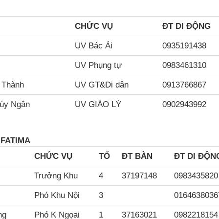
CH
ỨC VỤ
ĐT DI ĐỘNG
UV Bác Ái
0935191438
UV Phụng tự
0983461310
 Thành
UV GT&Di dân
0913766867
húy Ngân
UV GIÁO LÝ
0902943992
 FATIMA
CH
ỨC VỤ
TỔ
ĐT BÀN
ĐT DI ĐỘN
Trưởng Khu
4
37197148
0983435820
Phó Khu Nội
3
0164638036
ng
Phó K Ngọai
1
37163021
0982218154