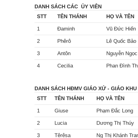
DANH SÁCH
CÁC ỦY VIÊN
STT
TÊN THÁNH
HỌ VÀ TÊN
1
Đaminh
Vũ Đức Hiển
2
Phêrô
Lê Quốc Bảo
3
Antôn
Nguyễn Ngọc
4
Cecilia
Phan Đình T
DANH SÁCH HĐMV GIÁO XỨ - GIÁO KHU
STT
TÊN THÁNH
HỌ VÀ TÊN
1
Giuse
Phạm Đắc Long
2
Lucia
Dương Thị Thúy
3
Têrêsa
Ng Thị Khánh Tra