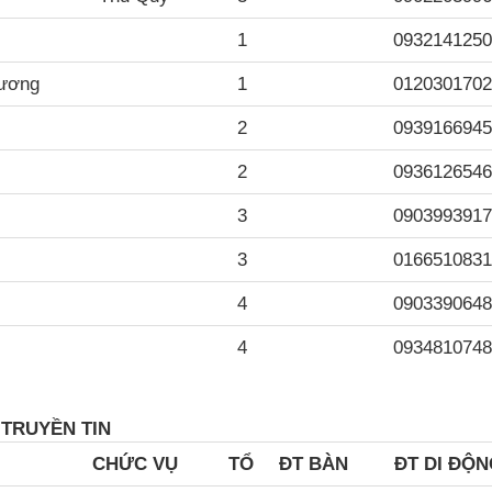
1
0932141250
Hương
1
0120301702
2
0939166945
2
0936126546
3
0903993917
3
0166510831
4
0903390648
4
0934810748
U
TRUYỀN TIN
CH
ỨC VỤ
TỔ
ĐT BÀN
ĐT DI ĐỘ