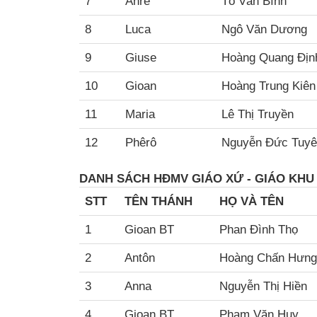
7
Anrê
Tô Văn Bình
8
Luca
Ngô Văn Dương
9
Giuse
Hoàng Quang Đị
10
Gioan
Hoàng Trung Kiê
11
Maria
Lê Thị Truyền
12
Phêrô
Nguyễn Đức Tuy
DANH SÁCH HĐMV GIÁO XỨ - GIÁO KHU
STT
TÊN THÁNH
HỌ VÀ TÊN
1
Gioan BT
Phan Đình Thọ
2
Antôn
Hoàng Chấn Hưng
3
Anna
Nguyễn Thị Hiền
4
Gioan BT
Phạm Văn Huy