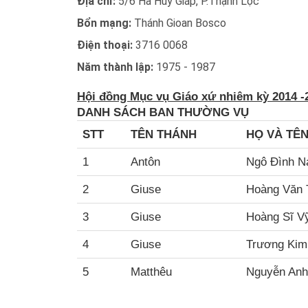
Địa chỉ:
5/6 Hà Huy Giáp, P.Thạnh Lộc
Bổn mạng:
Thánh Gioan Bosco
Điện thoại:
3716 0068
Năm thành lập:
1975 - 1987
Hội đồng Mục vụ Giáo xứ nhiêm kỳ 2014 -
DANH SÁCH
BAN THƯỜNG VỤ
STT
TÊN THÁNH
HỌ VÀ TÊ
1
Antôn
Ngô Đình 
2
Giuse
Hoàng Văn 
3
Giuse
Hoàng Sĩ V
4
Giuse
Trương Ki
5
Matthêu
Nguyễn Anh