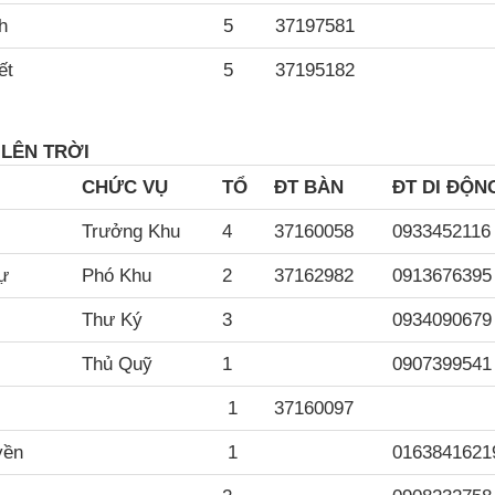
h
5
37197581
ết
5
37195182
 LÊN TRỜI
CH
ỨC VỤ
TỔ
ĐT BÀN
ĐT DI ĐỘN
Trưởng Khu
4
37160058
0933452116
ự
Phó Khu
2
37162982
0913676395
Thư Ký
3
0934090679
Thủ Quỹ
1
0907399541
1
37160097
yền
1
0163841621