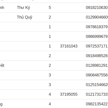
nh
Thư Ký
5
0918210630
Thủ Quỹ
2
0129904660
1
0978618379
1
0986999679
1
37161043
0972537171
2
0918498528
yệt
2
0128981291
3
0908487558
3
0125154662
4
37195055
0121731733
ng
4
0982135422