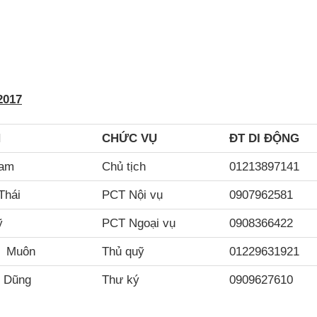
2017
N
CH
ỨC VỤ
ĐT DI ĐỘNG
Nam
Chủ tịch
01213897141
Thái
PCT Nội vụ
0907962581
ỹ
PCT Ngoại vụ
0908366422
m Muôn
Thủ quỹ
01229631921
 Dũng
Thư ký
0909627610