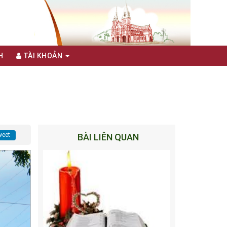
H
TÀI KHOẢN
eet
BÀI LIÊN QUAN