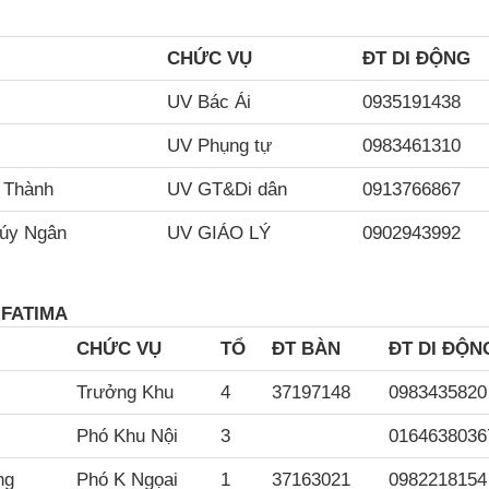
CH
ỨC VỤ
ĐT DI ĐỘNG
UV Bác Ái
0935191438
UV Phụng tự
0983461310
 Thành
UV GT&Di dân
0913766867
húy Ngân
UV GIÁO LÝ
0902943992
 FATIMA
CH
ỨC VỤ
TỔ
ĐT BÀN
ĐT DI ĐỘN
Trưởng Khu
4
37197148
0983435820
Phó Khu Nội
3
0164638036
ng
Phó K Ngọai
1
37163021
0982218154