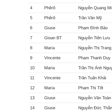
4
Phêrô
Nguyễn Quang Mi
5
Phêrô
Trần Văn Mỹ
6
Giuse
Phạm Đình Bảo
7
Gioan BT
Nguyễn Tiến Lưu
8
Maria
Nguyễn Thị Trang
9
Vincente
Phạm Thanh Duy
10
Maria
Trần Thị Ánh Ngu
11
Vincente
Trần Tuấn Khải
12
Maria
Phạm Thị Tốt
13
Giuse
Nguyễn Văn Toàn
14
Giuse
Nguyễn Đức Thắ