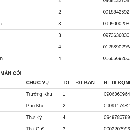
2
0908232758
2
0918842592
nh
3
0995000208
n
3
0973636036
4
0126890293
ên
4
0166569266
 MÂN CÔI
CH
ỨC VỤ
TỔ
ĐT BÀN
ĐT DI ĐỘN
Trưởng Khu
1
0906360964
Phó Khu
2
0909117482
Thư Ký
4
0948786789
Thủ Quỹ
3
0902203996