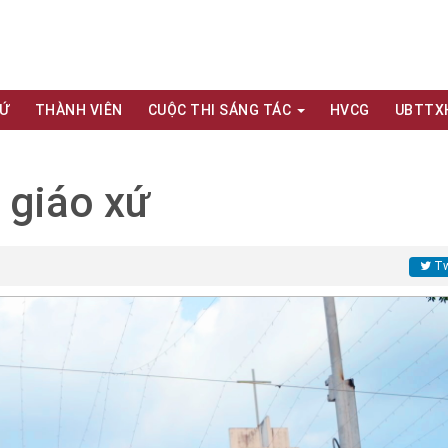
XỨ
THÀNH VIÊN
CUỘC THI SÁNG TÁC
HVCG
UBTTX
 giáo xứ
Tw