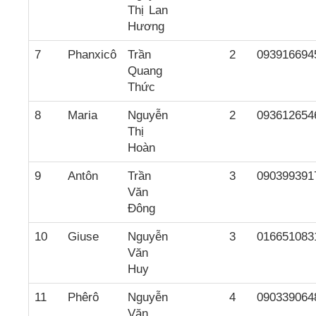
Thị Lan
Hương
7
Phanxicô
Trần
2
093916694
Quang
Thức
8
Maria
Nguyễn
2
093612654
Thị
Hoàn
9
Antôn
Trần
3
090399391
Văn
Đông
10
Giuse
Nguyễn
3
016651083
Văn
Huy
11
Phêrô
Nguyễn
4
090339064
Văn