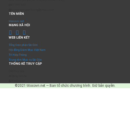
0817 511 957
sumangtruyenthong@gmail.com
TÊN MIỀN
titocovn.net
MẠNG XÃ HỘI
WEB LIÊN KẾT
Tổng Giáo phận Sài Gòn
Hội đồng Giám Mục Việt Nam
TV Hiệp Thông
Trung tâm Mục vụ Sài Gòn
THỐNG KÊ TRUY CẬP
Số truy cập
Đang online
IP Address
©2021 titocovn.net — Ban tổ chức chương trình. Giữ bản quyền.