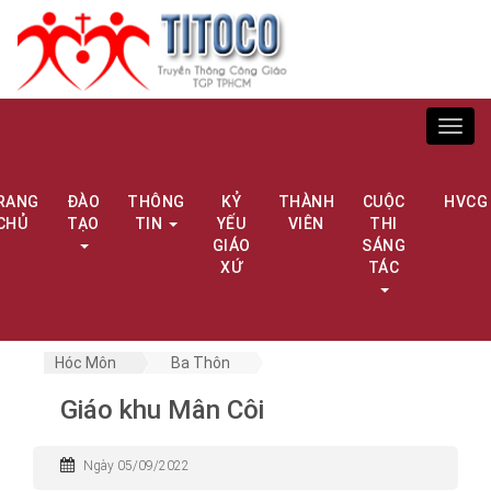
Toggl
navig
RANG
ĐÀO
THÔNG
KỶ
THÀNH
CUỘC
HVCG
CHỦ
TẠO
TIN
YẾU
VIÊN
THI
GIÁO
SÁNG
XỨ
TÁC
Hóc Môn
Ba Thôn
Giáo khu Mân Côi
Ngày 05/09/2022