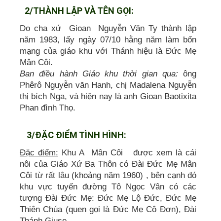
2/THÀNH LẬP VÀ TÊN GỌI:
Do cha xứ Gioan Nguyễn Văn Ty thành lập
năm 1983, lấy ngày 07/10 hằng năm làm bổn
mạng của giáo khu với Thánh hiệu là Đức Mẹ
Mân Côi.
Ban điều hành Giáo khu thời gian qua:
ông
Phêrô Nguyễn văn Hanh, chị Madalena Nguyễn
thị bích Nga, và hiện nay là anh Gioan Baotixita
Phan đình Thọ.
3/ĐẶC ĐIỂM TÌNH HÌNH:
Đặc điểm:
Khu A Mân Côi được xem là cái
nôi của Giáo Xứ Ba Thôn có Đài Đức Mẹ Mân
Côi từ rất lâu (khoảng năm 1960) , bên cạnh đó
khu vực tuyến đường Tô Ngọc Vân có các
tượng Đài Đức Mẹ: Đức Mẹ Lộ Đức, Đức Mẹ
Thiên Chúa (quen gọi là Đức Mẹ Cô Đơn), Đài
Thánh Giuse.