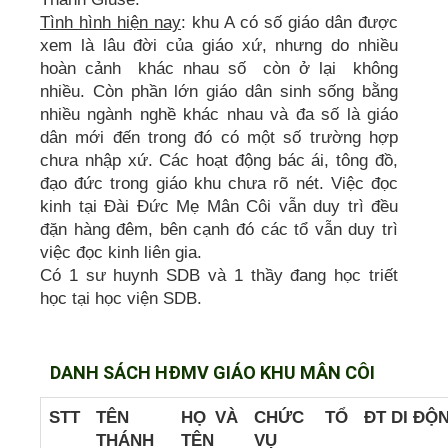
Tình hình hiện nay
: khu A có số giáo dân được
xem là lâu đời của giáo xứ, nhưng do nhiều
hoàn cảnh khác nhau số còn ở lại không
nhiều. Còn phần lớn giáo dân sinh sống bằng
nhiều ngành nghề khác nhau và đa số là giáo
dân mới đến trong đó có một số trường hợp
chưa nhập xứ. Các hoạt động bác ái, tông đồ,
đạo đức trong giáo khu chưa rõ nét. Việc đọc
kinh tại Đài Đức Mẹ Mân Côi vẫn duy trì đều
đặn hàng đêm, bên cạnh đó các tổ vẫn duy trì
việc đọc kinh liên gia.
Có 1 sư huynh SDB và 1 thầy đang học triết
học tại học viện SDB.
DANH SÁCH HĐMV GIÁO KHU MÂN CÔI
STT
TÊN
HỌ VÀ
CHỨC
TỔ
ĐT DI ĐỘ
THÁNH
TÊN
VỤ