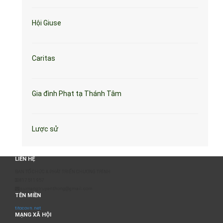
Hội Giuse
Caritas
Gia đình Phạt tạ Thánh Tâm
Lược sử
LIÊN HỆ
BAN TỔ CHỨC & PHÁT TRIỂN CHƯƠNG TRÌNH
0817 511 957
sumangtruyenthong@gmail.com
TÊN MIỀN
titocovn.net
MẠNG XÃ HỘI