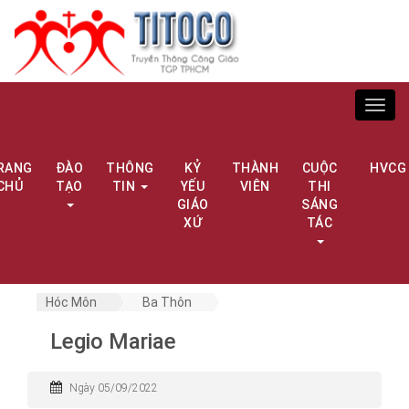
Toggl
navig
RANG
ĐÀO
THÔNG
KỶ
THÀNH
CUỘC
HVCG
CHỦ
TẠO
TIN
YẾU
VIÊN
THI
GIÁO
SÁNG
XỨ
TÁC
Hóc Môn
Ba Thôn
Legio Mariae
Ngày 05/09/2022