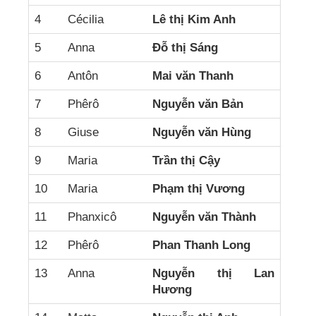
4
Cécilia
Lê thị Kim Anh
5
Anna
Đỗ thị Sáng
6
Antôn
Mai văn Thanh
7
Phêrô
Nguyễn văn Bản
8
Giuse
Nguyễn văn Hùng
9
Maria
Trần thị Cậy
10
Maria
Phạm thị Vương
11
Phanxicô
Nguyễn văn Thành
12
Phêrô
Phan Thanh Long
13
Anna
Nguyễn thị Lan
Hương