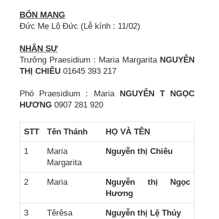
BỔN MẠNG
Đức Mẹ Lộ Đức (Lễ kính : 11/02)
NHÂN SỰ
Trưởng Praesidium : Maria Margarita
NGUYỄN
THỊ CHIÊU
01645 393 217
Phó Praesidium : Maria
NGUYỄN T NGỌC
HƯƠNG
0907 281 920
STT
Tên Thánh
HỌ VÀ TÊN
1
Maria
Nguyễn thị Chiêu
Margarita
2
Maria
Nguyễn thị Ngọc
Hương
3
Têrêsa
Nguyễn thị Lệ Thủy