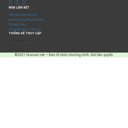
WEB LIÊN KẾT
Tổng Giáo phận Sài Gòn
Hội đồng Giám Mục Việt Nam
TV Hiệp Thông
Trung tâm Mục vụ Sài Gòn
THỐNG KÊ TRUY CẬP
Số truy cập
Đang online
IP Address
©2021 titocovn.net — Ban tổ chức chương trình. Giữ bản quyền.