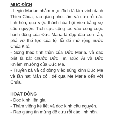
MỤC ĐÍCH
- Legio Mariae nhằm mục đích là làm vinh danh
Thiên Chúa, rao giảng phúc âm và cứu rỗi các
linh hồn, qua việc thánh hóa hội viên bằng sự
cầu nguyện. Tích cực cộng tác vào công cuộc
hành động của Đức Maria là đạp đầu con rắn,
phá vỡ thế lực của tội lỗi để mở rộng nước
Chúa Kitô.
- Sống theo tinh thần của Đức Maria, và đặc
biệt là bắt chước Đức Tin, Đức Ái và Đức
Khiêm nhường của Đức Mẹ.
- Truyền bá và cổ động việc sùng kính Đức Mẹ
và lần hạt Mân côi, để qua Mẹ Maria đến với
Chúa.
HOẠT ĐỘNG
- Đọc kinh liên gia
- Thăm viếng kẻ liệt và đọc kinh cầu nguyện.
- Rao giảng tin mừng để cứu rỗi các linh hồn.