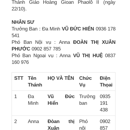
Thánh Giáo Hoàng Gioan Phaolô II (ngày
22/10).
NHÂN SƯ
Trưởng Ban : Đa Minh
VŨ ĐỨC HIỂN
0936 178
541
Phó Ban Nội vụ : Anna
ÐOÀN THỊ XUÂN
PHƯỚC
0902 857 785
Phó Ban Ngoại vụ : Anna
VŨ THỊ HUỆ
0837
160 976
STT
Tên
HỌ VÀ TÊN
Chức
Điện
Thánh
Vụ
Thọai
1
Đa
Vũ Đức
Trưởng
0935
Minh
Hiển
ban
191
438
2
Anna
Đòan thị
Phó
0902
Xuân
nội
857