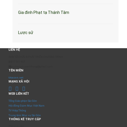
Gia đình Phạt tạ Thánh Tâm
Lược sử
LIÊN HỆ
BAN TỔ CHỨC & PHÁT TRIỂN CHƯƠNG TRÌNH
0817 511 957
sumangtruyenthong@gmail.com
TÊN MIỀN
titocovn.net
MẠNG XÃ HỘI
WEB LIÊN KẾT
Tổng Giáo phận Sài Gòn
Hội đồng Giám Mục Việt Nam
TV Hiệp Thông
Trung tâm Mục vụ Sài Gòn
THỐNG KÊ TRUY CẬP
Số truy cập