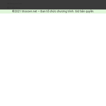
Đang online
IP Address
©2021 titocovn.net — Ban tổ chức chương trình. Giữ bản quyền.