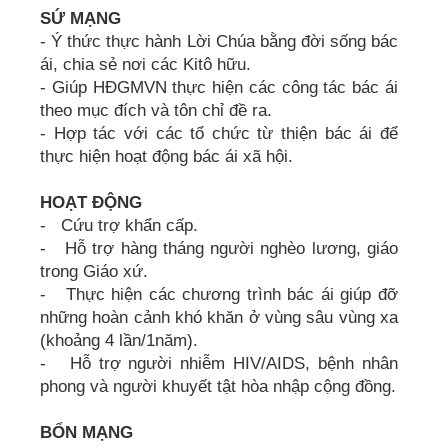
SỨ MẠNG
- Ý thức thực hành Lời Chúa bằng đời sống bác
ái, chia sẻ nơi các Kitô hữu.
- Giúp HĐGMVN thực hiện các công tác bác ái
theo mục đích và tôn chỉ đề ra.
- Hợp tác với các tổ chức từ thiện bác ái để
thực hiện hoạt động bác ái xã hội.
HOẠT ĐỘNG
- Cứu trợ khẩn cấp.
- Hỗ trợ hàng tháng người nghèo lương, giáo
trong Giáo xứ.
- Thực hiện các chương trình bác ái giúp đỡ
những hoàn cảnh khó khăn ở vùng sâu vùng xa
(khoảng 4 lần/1năm).
- Hỗ trợ người nhiễm HIV/AIDS, bệnh nhân
phong và người khuyết tật hòa nhập cộng đồng.
BỔN MẠNG