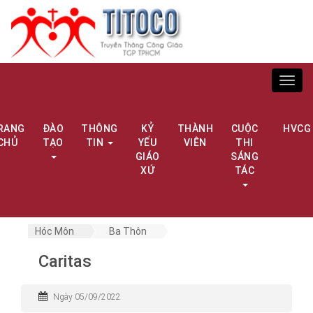
Toggl
navig
RANG
ĐÀO
THÔNG
KỶ
THÀNH
CUỘC
HVCG
CHỦ
TẠO
TIN
YẾU
VIÊN
THI
GIÁO
SÁNG
XỨ
TÁC
Hóc Môn
Ba Thôn
Caritas
Ngày 05/09/2022