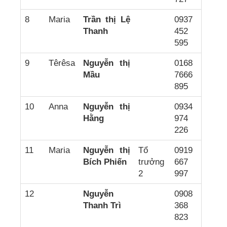
8
Maria
Trần thị Lệ
0937
Thanh
452
595
9
Têrêsa
Nguyễn thị
0168
Mầu
7666
895
10
Anna
Nguyễn thị
0934
Hằng
974
226
11
Maria
Nguyễn thị
Tổ
0919
Bích Phiến
trưởng
667
2
997
12
Nguyễn
0908
Thanh Trì
368
823