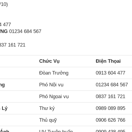
/10)
4 477
ƯNG
01234 684 567
837 161 721
Chức Vụ
Điện Thọai
Đòan Trưởng
0913 604 477
ng
Phó Nội vụ
01234 684 567
Phó Ngọai vụ
0837 161 721
 Lý
Thư ký
0989 089 895
Thủ quỹ
0906 626 766
 Ánh
UV Tuyên huấn
0909 438 495