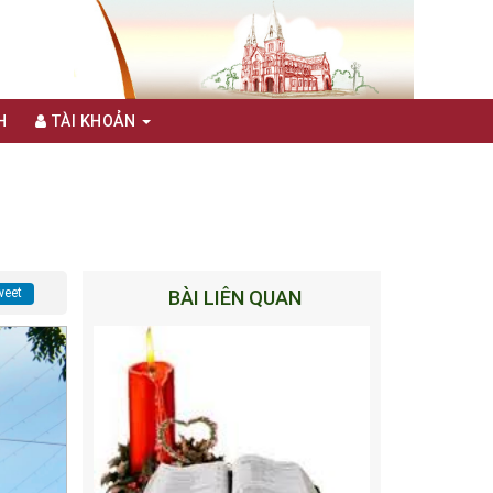
H
TÀI KHOẢN
eet
BÀI LIÊN QUAN