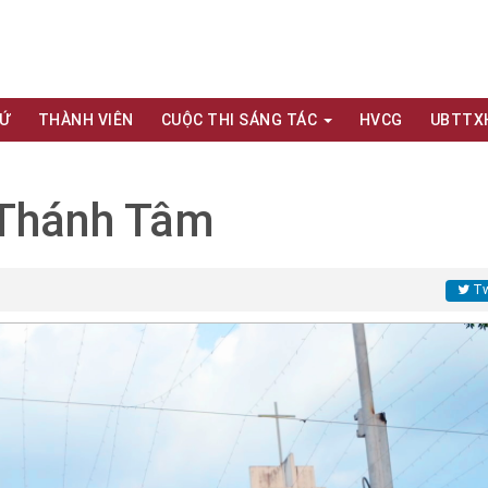
XỨ
THÀNH VIÊN
CUỘC THI SÁNG TÁC
HVCG
UBTTX
 Thánh Tâm
Tw