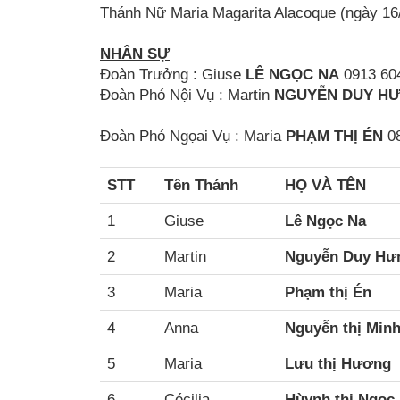
Thánh Nữ Maria Magarita Alacoque (ngày 16
NHÂN SỰ
Đoàn Trưởng : Giuse
LÊ NGỌC NA
0913 60
Đoàn Phó Nội Vụ : Martin
NGUYỄN DUY H
Đoàn Phó Ngọai Vụ : Maria
PHẠM THỊ ÉN
0
STT
Tên Thánh
HỌ VÀ TÊN
1
Giuse
Lê Ngọc Na
2
Martin
Nguyễn Duy Hư
3
Maria
Phạm thị Én
4
Anna
Nguyễn thị Minh
5
Maria
Lưu thị Hương
6
Cécilia
Hùynh thị Ngọc