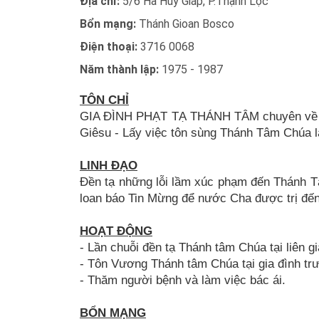
Địa chỉ:
5/6 Hà Huy Giáp, P.Thạnh Lộc
Bổn mạng:
Thánh Gioan Bosco
Điện thoại:
3716 0068
Năm thành lập:
1975 - 1987
TÔN CHỈ
GIA ĐÌNH PHẠT TẠ THÁNH TÂM chuyên về cầ
Giêsu - Lấy việc tôn sùng Thánh Tâm Chúa l
LINH ĐẠO
Đền tạ những lỗi lầm xúc phạm đến Thánh T
loan báo Tin Mừng để nước Cha được trị đến
HOẠT ĐỘNG
- Lần chuỗi đền tạ Thánh tâm Chúa tại liên gi
- Tôn Vương Thánh tâm Chúa tại gia đình trư
- Thăm người bệnh và làm việc bác ái.
BỔN MẠNG