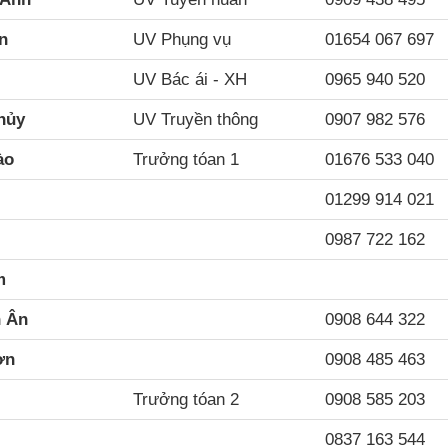
n
UV Phụng vụ
01654 067 697
UV Bác ái - XH
0965 940 520
hủy
UV Truyền thông
0907 982 576
ào
Trưởng tóan 1
01676 533 040
01299 914 021
0987 722 162
m
h Ân
0908 644 322
ơn
0908 485 463
Trưởng tóan 2
0908 585 203
0837 163 544