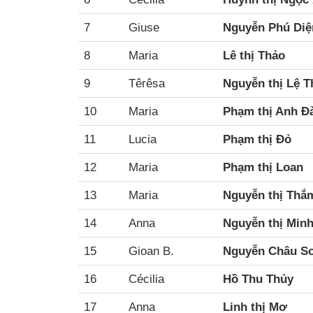
7
Giuse
Nguyễn Phú Diệ
8
Maria
Lê thị Thảo
9
Têrêsa
Nguyễn thị Lệ T
10
Maria
Phạm thị Anh Đ
11
Lucia
Phạm thị Đỏ
12
Maria
Phạm thị Loan
13
Maria
Nguyễn thị Thắ
14
Anna
Nguyễn thị Min
15
Gioan B.
Nguyễn Châu S
16
Cécilia
Hồ Thu Thủy
17
Anna
Linh thị Mơ