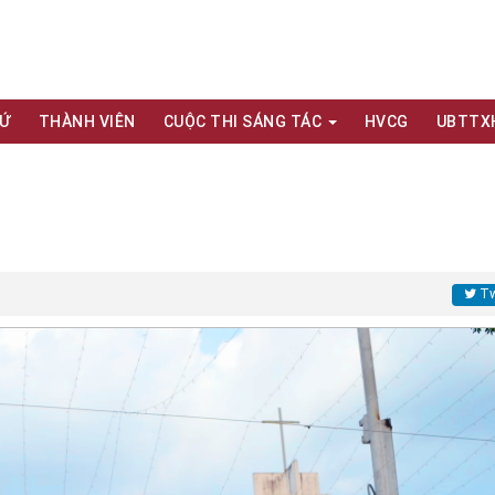
XỨ
THÀNH VIÊN
CUỘC THI SÁNG TÁC
HVCG
UBTTX
Tw