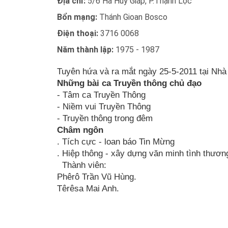
Địa chỉ:
5/6 Hà Huy Giáp, P.Thạnh Lộc
Bổn mạng:
Thánh Gioan Bosco
Điện thoại:
3716 0068
Năm thành lập:
1975 - 1987
Tuyên hứa và ra mắt ngày 25-5-2011 tại Nhà
Những bài ca Truyền thông chủ đạo
- Tâm ca Truyền Thông
- Niềm vui Truyền Thông
- Truyền thông trong đêm
Châm ngôn
. Tích cực - loan báo Tin Mừng
. Hiệp thông - xây dựng văn minh tình thươn
Thành viên:
Phêrô Trần Vũ Hùng.
Têrêsa Mai Anh.