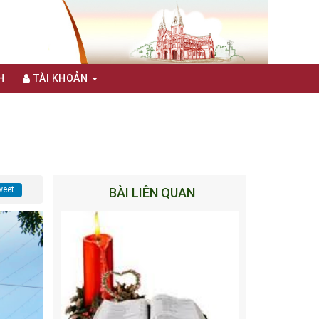
H
TÀI KHOẢN
eet
BÀI LIÊN QUAN