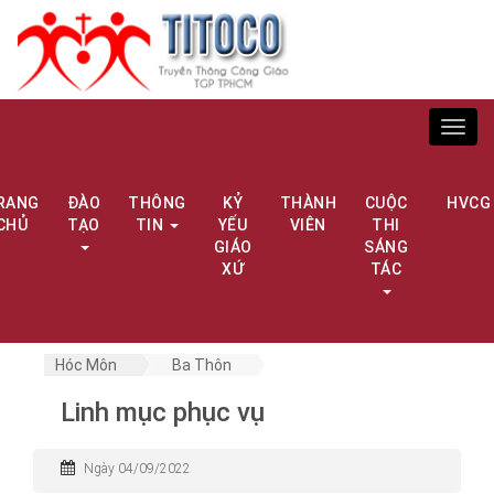
Toggl
navig
RANG
ĐÀO
THÔNG
KỶ
THÀNH
CUỘC
HVCG
CHỦ
TẠO
TIN
YẾU
VIÊN
THI
GIÁO
SÁNG
XỨ
TÁC
Hóc Môn
Ba Thôn
Linh mục phục vụ
Ngày 04/09/2022