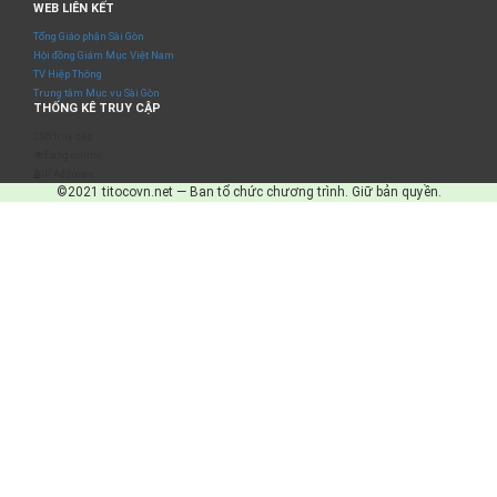
WEB LIÊN KẾT
Tổng Giáo phận Sài Gòn
Hội đồng Giám Mục Việt Nam
TV Hiệp Thông
Trung tâm Mục vụ Sài Gòn
THỐNG KÊ TRUY CẬP
Số truy cập
Đang online
IP Address
©2021 titocovn.net — Ban tổ chức chương trình. Giữ bản quyền.