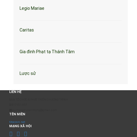
Legio Mariae
Caritas
Gia đình Phạt tạ Thánh Tâm
Lược sử
LIÊN HỆ
BAN TỔ CHỨC & PHÁT TRIỂN CHƯƠNG TRÌNH
0817 511 957
sumangtruyenthong@gmail.com
TÊN MIỀN
titocovn.net
MẠNG XÃ HỘI